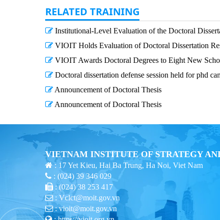
RELATED TRAINING
Institutional-Level Evaluation of the Doctoral Disse
VIOIT Holds Evaluation of Doctoral Dissertation R
VIOIT Awards Doctoral Degrees to Eight New Scho
Doctoral dissertation defense session held for phd c
Announcement of Doctoral Thesis
Announcement of Doctoral Thesis
VIETNAM INSTITUTE OF STRATEGY AN
: 17 Yet Kieu, Hai Ba Trung, Ha Noi, Viet Nam
: (024) 39 346 029
: (024) 38 253 417
: Vclct@moit.gov.vn
: vioit@moit.gov.vn
: https://vioit.org.vn