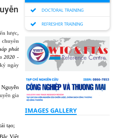
guyễn
DOCTORAL TRAINING
REFRESHER TRAINING
ến lược,
, chuyên
háp phát
n 2020 -
 ký ngày
. Nguyễn
uyên gia
IMAGES GALLERY
ái tạo;
 Bắc Việt