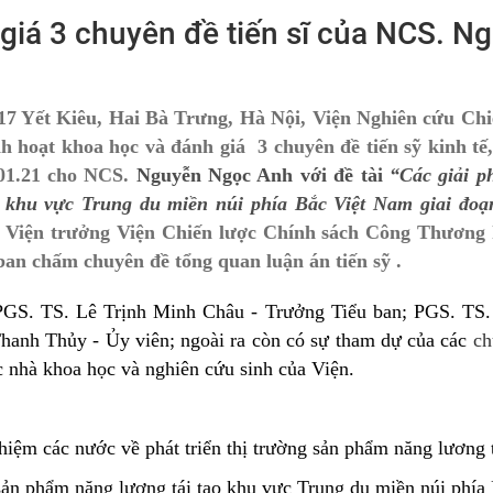
giá 3 chuyên đề tiến sĩ của NCS. N
 17 Yết Kiêu, Hai Bà Trưng, Hà Nội, Viện Nghiên cứu Chi
 hoạt khoa học và đánh giá 3 chuyên đề tiến sỹ kinh tế
.01.21 cho NCS.
Nguyễn Ngọc Anh với đề tài
“Các giải p
o khu vực Trung du miền núi phía Bắc Việt Nam giai đoạ
 Viện trưởng Viện Chiến lược Chính sách Công Thương
 ban chấm chuyên đề tổng quan luận án tiến sỹ .
 PGS. TS. Lê Trịnh Minh Châu - Trưởng Tiểu ban; PGS. TS
Thanh Thủy - Ủy viên; ngoài ra còn có sự tham dự của các
ch
ác nhà khoa học và nghiên cứu sinh của Viện.
hiệm các nước về phát triển thị trường sản phẩm năng lương t
 sản phẩm năng lượng tái tạo khu vực Trung du miền núi phía