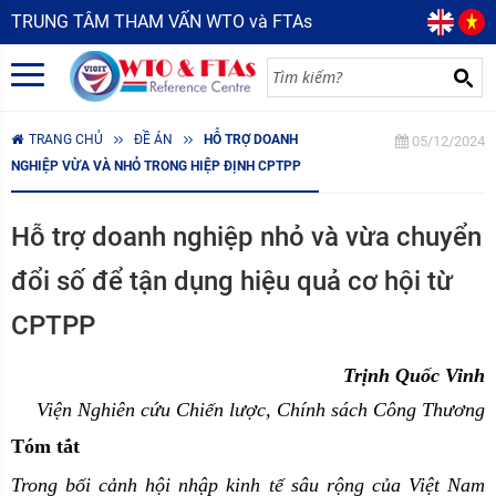
TRUNG TÂM THAM VẤN WTO và FTAs
TRANG CHỦ
ĐỀ ÁN
HỖ TRỢ DOANH
05/12/2024
NGHIỆP VỪA VÀ NHỎ TRONG HIỆP ĐỊNH CPTPP
Hỗ trợ doanh nghiệp nhỏ và vừa chuyển
đổi số để tận dụng hiệu quả cơ hội từ
CPTPP
Trịnh Quốc Vinh
Viện Nghiên cứu Chiến lược, Chính sách Công Thương
Tóm tắt
Trong bối cảnh hội nhập kinh tế sâu rộng của Việt Nam