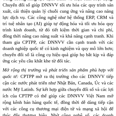
Chuyển đổi số giúp DNNVV tối ưu hóa các quy trình sản
xuất, cải thiện quản lý chuỗi cung ứng và nâng cao năng
lực dịch vụ. Các công nghệ như hệ thống ERP, CRM và
trí tuệ nhân tạo (AI) giúp tự động hóa và tối ưu hóa quy
trình kinh doanh, từ đó tiết kiệm thời gian và chi phí,
đồng thời nâng cao năng suất và khả năng cạnh tranh. Khi
tham gia CPTPP, các DNNVV cần cạnh tranh với các
doanh nghiệp quốc tế có kinh nghiệm và quy mô lớn hơn;
chuyển đổi số là công cụ hiệu quả giúp họ bắt kịp và đáp
ứng các yêu cầu khắt khe từ đối tác.
Mở rộng thị trường và phát triển sản phẩm phù hợp với
quốc tế:
CPTPP mở ra thị trường cho các DNNVV tiếp
cận các nước phát triển như Nhật Bản, Canada, Úc và các
nước Mỹ Latinh. Sự kết hợp giữa chuyển đổi số và các lợi
ích của CPTPP có thể giúp các DNNVV Việt Nam mở
rộng kênh bán hàng quốc tế, đồng thời dễ dàng tiếp cận
với các công cụ thương mại điện tử và mạng xã hội để
thúc đẩy thương hiệu. Nhờ công nghệ số, các doanh