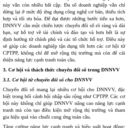
này vẫn còn nhiều bất cập. Đa số doanh nghiệp vẫn chỉ
dừng lại ở mức độ ứng dụng công nghệ cơ bản, thiếu tích
hợp và tối ưu hóa. Để đạt được những bước tiến xa hơn,
DNNVV cần một chiến lược chuyển đổi số rõ ràng và dài
hạn, sự hỗ trợ về tài chính và đào tạo và hơn hết là sự
định hướng từ chính phủ và các tổ chức hỗ trợ. Điều này
sẽ giúp các doanh nghiệp tận dụng tốt hơn các cơ hội từ
CPTPP, không chỉ để mở rộng thị trường mà còn để cải
thiện năng lực cạnh tranh toàn cầu.
3. Cơ hội và thách thức chuyển đổi số trong DNNVV
3.1. Cơ hội từ chuyển đổi số cho DNNVV
Chuyển đổi số mang lại nhiều cơ hội cho DNNVV, đặc
biệt trong bối cảnh hội nhập sâu rộng như CPTPP. Các cơ
hội này không chỉ giúp DNNVV nâng cao năng lực cạnh
tranh mà còn tạo điều kiện mở rộng thị trường và tham
gia hiệu quả vào chuỗi cung ứng toàn cầu.
Tăng cường năng lực cạnh tranh và hiệu suất hoạt động: