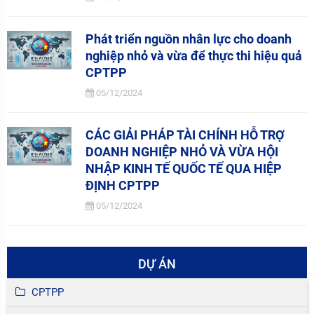
Phát triển nguồn nhân lực cho doanh
nghiệp nhỏ và vừa để thực thi hiệu quả
CPTPP
05/12/2024
CÁC GIẢI PHÁP TÀI CHÍNH HỖ TRỢ
DOANH NGHIỆP NHỎ VÀ VỪA HỘI
NHẬP KINH TẾ QUỐC TẾ QUA HIỆP
ĐỊNH CPTPP
05/12/2024
DỰ ÁN
CPTPP