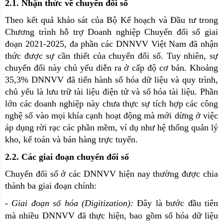
2.1. Nhận thức về chuyển đổi số
Theo kết quả khảo sát của Bộ Kế hoạch và Đầu tư trong
Chương trình hỗ trợ Doanh nghiệp Chuyển đổi số giai
đoạn 2021-2025, đa phần các DNNVV Việt Nam đã nhận
thức được sự cần thiết của chuyển đổi số. Tuy nhiên, sự
chuyển đổi này chủ yếu diễn ra ở cấp độ cơ bản. Khoảng
35,3% DNNVV đã tiến hành số hóa dữ liệu và quy trình,
chủ yếu là lưu trữ tài liệu điện tử và số hóa tài liệu. Phần
lớn các doanh nghiệp này chưa thực sự tích hợp các công
nghệ số vào mọi khía cạnh hoạt động mà mới dừng ở việc
áp dụng rời rạc các phần mềm, ví dụ như hệ thống quản lý
kho, kế toán và bán hàng trực tuyến.
2.2. Các giai đoạn chuyển đổi số
Chuyển đổi số ở các DNNVV hiện nay thường được chia
thành ba giai đoạn chính:
- Giai đoạn số hóa (Digitization):
Đây là bước đầu tiên
mà nhiều DNNVV đã thực hiện, bao gồm số hóa dữ liệu