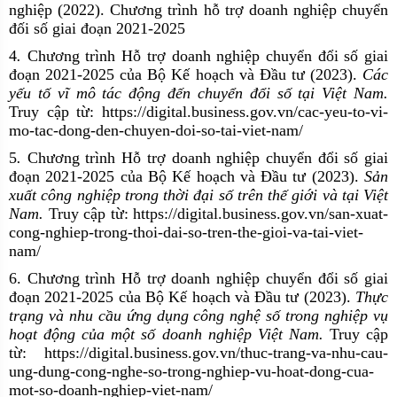
nghiệp (2022). Chương trình hỗ trợ doanh nghiệp chuyển
đối số giai đoạn 2021-2025
4
.
Chương trình Hỗ trợ doanh nghiệp chuyển đổi số giai
đoạn 2021-2025 của Bộ Kế hoạch và Đầu tư (2023).
Các
yếu tố vĩ mô tác động đến chuyển đổi số tại Việt Nam.
Truy cập từ:
https://digital.business.gov.vn/cac-yeu-to-vi-
mo-tac-dong-den-chuyen-doi-so-tai-viet-nam/
5
.
Chương trình Hỗ trợ doanh nghiệp chuyển đổi số giai
đoạn 2021-2025 của Bộ Kế hoạch và Đầu tư (2023).
Sản
xuất công nghiệp trong thời đại số trên thế giới và tại Việt
Nam.
Truy cập từ: https://digital.business.gov.vn/san-xuat-
cong-nghiep-trong-thoi-dai-so-tren-the-gioi-va-tai-viet-
nam/
6. Chương trình Hỗ trợ doanh nghiệp chuyển đổi số giai
đoạn 2021-2025 của Bộ Kế hoạch và Đầu tư (2023).
Thực
trạng và nhu cầu ứng dụng công nghệ số trong nghiệp vụ
hoạt động của một số doanh nghiệp Việt Nam.
Truy cập
từ:
https://digital.business.gov.vn/thuc-trang-va-nhu-cau-
ung-dung-cong-nghe-so-trong-nghiep-vu-hoat-dong-cua-
mot-so-doanh-nghiep-viet-nam/