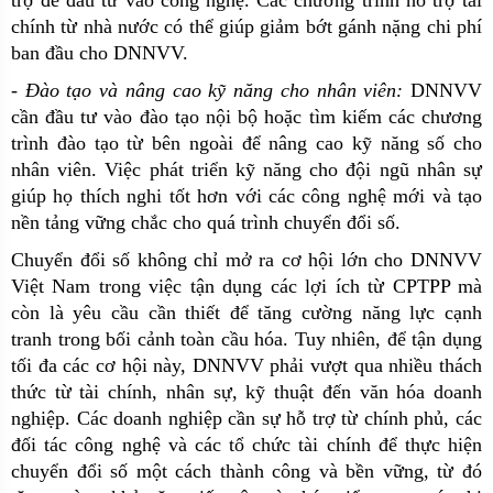
trợ để đầu tư vào công nghệ. Các chương trình hỗ trợ tài
chính từ nhà nước có thể giúp giảm bớt gánh nặng chi phí
ban đầu cho DNNVV.
-
Đào tạo và nâng cao kỹ năng cho nhân viên:
DNNVV
cần đầu tư vào đào tạo nội bộ hoặc tìm kiếm các chương
trình đào tạo từ bên ngoài để nâng cao kỹ năng số cho
nhân viên. Việc phát triển kỹ năng cho đội ngũ nhân sự
giúp họ thích nghi tốt hơn với các công nghệ mới và tạo
nền tảng vững chắc cho quá trình chuyển đổi số.
Chuyển đổi số không chỉ mở ra cơ hội lớn cho DNNVV
Việt Nam trong việc tận dụng các lợi ích từ CPTPP mà
còn là yêu cầu cần thiết để tăng cường năng lực cạnh
tranh trong bối cảnh toàn cầu hóa. Tuy nhiên, để tận dụng
tối đa các cơ hội này, DNNVV phải vượt qua nhiều thách
thức từ tài chính, nhân sự, kỹ thuật đến văn hóa doanh
nghiệp. Các doanh nghiệp cần sự hỗ trợ từ chính phủ, các
đối tác công nghệ và các tổ chức tài chính để thực hiện
chuyển đổi số một cách thành công và bền vững, từ đó