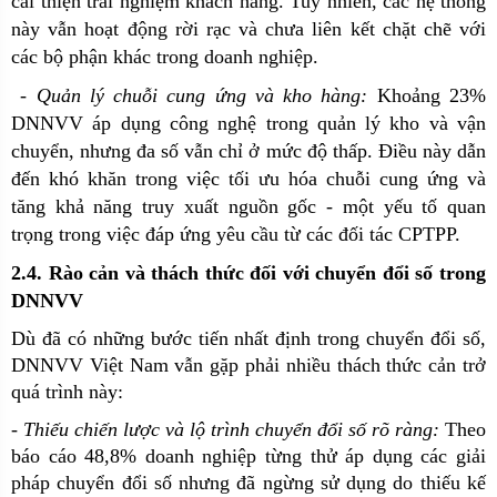
cải thiện trải nghiệm khách hàng. Tuy nhiên, các hệ thống
này vẫn hoạt động rời rạc và chưa liên kết chặt chẽ với
các bộ phận khác trong doanh nghiệp.
- Quản lý chuỗi cung ứng và kho hàng:
Khoảng 23%
DNNVV áp dụng công nghệ trong quản lý kho và vận
chuyển, nhưng đa số vẫn chỉ ở mức độ thấp. Điều này dẫn
đến khó khăn trong việc tối ưu hóa chuỗi cung ứng và
tăng khả năng truy xuất nguồn gốc - một yếu tố quan
trọng trong việc đáp ứng yêu cầu từ các đối tác CPTPP.
2.4. Rào cản và thách thức đối với chuyển đổi số trong
DNNVV
Dù đã có những bước tiến nhất định trong chuyển đổi số,
DNNVV Việt Nam vẫn gặp phải nhiều thách thức cản trở
quá trình này:
-
Thiếu chiến lược và lộ trình chuyển đổi số rõ ràng:
Theo
báo cáo 48,8% doanh nghiệp từng thử áp dụng các giải
pháp chuyển đổi số nhưng đã ngừng sử dụng do thiếu kế