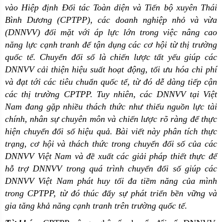
vào Hiệp định Đối tác Toàn diện và Tiến bộ xuyên Thái
Bình Dương (CPTPP), các doanh nghiệp nhỏ và vừa
(DNNVV) đối mặt với áp lực lớn trong việc nâng cao
năng lực cạnh tranh để tận dụng các cơ hội từ thị trường
quốc tế. Chuyển đổi số là chiến lược tất yếu giúp các
DNNVV cải thiện hiệu suất hoạt động, tối ưu hóa chi phí
và đạt tới các tiêu chuẩn quốc tế, từ đó dễ dàng tiếp cận
các thị trường CPTPP. Tuy nhiên, các DNNVV tại Việt
Nam đang gặp nhiều thách thức như thiếu nguồn lực tài
chính, nhân sự chuyên môn và chiến lược rõ ràng để thực
hiện chuyển đổi số hiệu quả. Bài viết này phân tích thực
trạng, cơ hội và thách thức trong chuyển đổi số của các
DNNVV Việt Nam và đề xuất các giải pháp thiết thực để
hỗ trợ DNNVV trong quá trình chuyển đổi số giúp các
DNNVV Việt Nam phát huy tối đa tiềm năng của mình
trong CPTPP, từ đó thúc đẩy sự phát triển bền vững và
gia tăng khả năng cạnh tranh trên trường quốc tế.