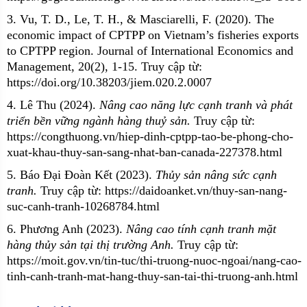
3. Vu, T. D., Le, T. H., & Masciarelli, F. (2020). The
economic impact of CPTPP on Vietnam’s fisheries exports
to CPTPP region. Journal of International Economics and
Management, 20(2), 1-15.
Truy cập từ:
https://doi.org/10.38203/jiem.020.2.0007
4. Lê Thu (2024).
Nâng cao năng lực cạnh tranh và phát
triển bền vững ngành hàng thuỷ sản.
Truy cập từ:
https://congthuong.vn/hiep-dinh-cptpp-tao-be-phong-cho-
xuat-khau-thuy-san-sang-nhat-ban-canada-227378.html
5. Báo Đại Đoàn Kết (2023).
Thủy sản nâng sức cạnh
tranh.
Truy cập từ:
https://daidoanket.vn/thuy-san-nang-
suc-canh-tranh-10268784.html
6. Phương Anh (2023).
Nâng cao tính cạnh tranh mặt
hàng thủy sản tại thị trường Anh.
Truy cập từ:
https://moit.gov.vn/tin-tuc/thi-truong-nuoc-ngoai/nang-cao-
tinh-canh-tranh-mat-hang-thuy-san-tai-thi-truong-anh.html