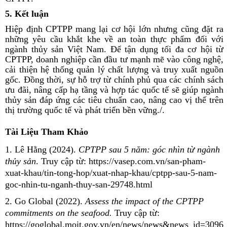
5. Kết luận
Hiệp định CPTPP mang lại cơ hội lớn nhưng cũng đặt ra
những yêu cầu khắt khe về an toàn thực phẩm đối với
ngành thủy sản Việt Nam. Để tận dụng tối đa cơ hội từ
CPTPP, doanh nghiệp cần đầu tư mạnh mẽ vào công nghệ,
cải thiện hệ thống quản lý chất lượng và truy xuất nguồn
gốc. Đồng thời, sự hỗ trợ từ chính phủ qua các chính sách
ưu đãi, nâng cấp hạ tầng và hợp tác quốc tế sẽ giúp ngành
thủy sản đáp ứng các tiêu chuẩn cao, nâng cao vị thế trên
thị trường quốc tế và phát triển bền vững./.
Tài Liệu Tham Khảo
1. Lê Hằng (2024).
CPTPP sau 5 năm: góc nhìn từ ngành
thủy sản
. Truy cập từ:
https://vasep.com.vn/san-pham-
xuat-khau/tin-tong-hop/xuat-nhap-khau/cptpp-sau-5-nam-
goc-nhin-tu-nganh-thuy-san-29748.html
2. Go Global (2022).
Assess the impact of the CPTPP
commitments on the seafood.
Truy cập từ:
https://goglobal.moit.gov.vn/en/news/news&news_id=3096