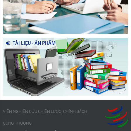
TÀI LIỆU - ẤN PHẨM
VIỆN NGHIÊN CỨU CHIẾN LƯỢC, CHÍNH SÁCH
CÔNG THƯƠNG