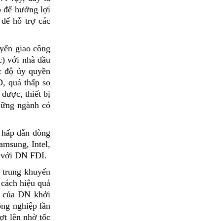
p để hưởng lợi
 để hỗ trợ các
uyển giao công
) với nhà đầu
ức độ ủy quyền
, quá thấp so
dược, thiết bị
hững ngành có
a hấp dẫn dòng
amsung, Intel,
t với DN FDI.
p trung khuyến
 cách hiệu quả
t của DN khởi
ông nghiệp lần
ợt lên nhờ tốc