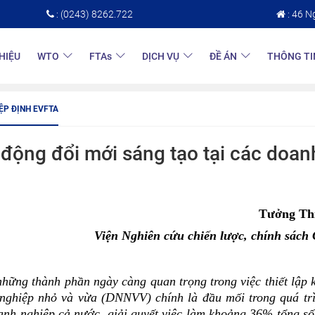
: (0243) 8262.722
: 46 N
THIỆU
WTO
FTAs
DỊCH VỤ
ĐỀ ÁN
THÔNG TI
IỆP ĐỊNH EVFTA
 động đổi mới sáng tạo tại các doan
Tưởng Th
Viện Nghiên cứu chiến lược, chính sác
 những thành phần ngày càng quan trọng trong việc thiết lập
 nghiệp nhỏ và vừa (DNNVV) chính là đầu mối trong quá trì
h nghiệp cả nước, giải quyết việc làm khoảng 36% tổng số 