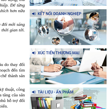
hiệp. Để từng
 khích hơn nữa
KẾT NỐI DOANH NGHIỆP
g đổi mới sáng
thời gian tới.
XÚC TIẾN THƯƠNG MẠI
ầu do thay đổi
 hoạch đến tìm
 chế thành sản
kỹ thuật, công
TÀI LIỆU - ẤN PHẨM
a tăng của sản
phủ hỗ trợ đổi
biến.