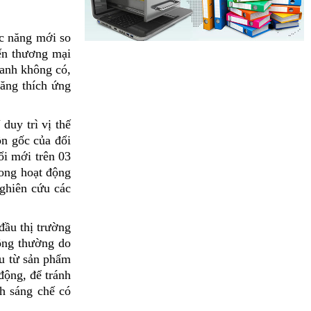
ức năng mới so
đến thương mại
ranh không có,
năng thích ứng
duy trì vị thế
ồn gốc của đổi
i mới trên 03
rong hoạt động
nghiên cứu các
đầu thị trường
ông thường do
hu từ sản phẩm
động, để tránh
nh sáng chế có