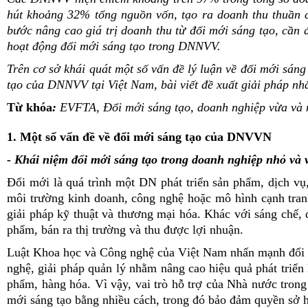
hút khoảng 32% tổng nguồn vốn, tạo ra doanh thu thuần 
bước nâng cao giá trị doanh thu từ đổi mới sáng tạo, cần
hoạt động đổi mới sáng tạo trong DNNVV.
Trên cơ sở khái quát một số vấn đề lý luận về đổi mới sá
tạo của DNNVV tại Việt Nam, bài viết đề xuất giải pháp n
Từ khóa
:
EVFTA, Đổi mới sáng tạo, doanh nghiệp vừa và 
1. Một số vấn đề về đổi mới sáng tạo của DNVVN
- Khái niệm đổi mới sáng tạo trong doanh nghiệp nhỏ và 
Đổi mới là quá trình một DN phát triển sản phẩm, dịch vụ
môi trường kinh doanh, công nghệ hoặc mô hình cạnh tran
giải pháp kỹ thuật và thương mại hóa. Khác với sáng chế
phẩm, bán ra thị trường và thu được lợi nhuận.
Luật Khoa học và Công nghệ của Việt Nam nhấn mạnh đổi mới
nghệ, giải pháp quản lý nhằm nâng cao hiệu quả phát triển k
phẩm, hàng hóa. Vì vậy, vai trò hỗ trợ của Nhà nước trong 
mới sáng tạo bằng nhiều cách, trong đó bảo đảm quyền sở hữu