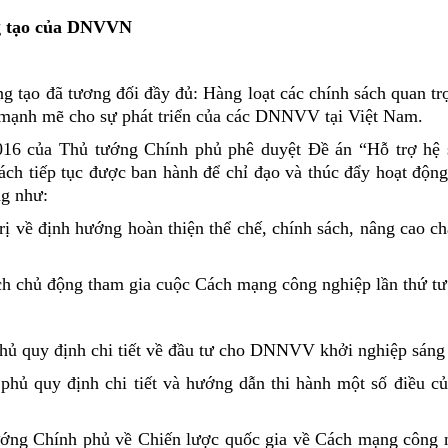
ng tạo của DNVVN
g tạo đã tương đối đầy đủ: Hàng loạt các chính sách quan tr
c mạnh mẽ cho sự phát triển của các DNNVV tại Việt Nam.
16 của Thủ tướng Chính phủ phê duyệt Đề án “Hỗ trợ hệ s
ách tiếp tục được ban hành để chỉ đạo và thúc đẩy hoạt độn
ng như:
 về định hướng hoàn thiện thể chế, chính sách, nâng cao ch
ch chủ động tham gia cuộc Cách mạng công nghiệp lần thứ tư
hủ quy định chi tiết về đầu tư cho DNNVV khởi nghiệp sáng
hủ quy định chi tiết và hướng dẫn thi hành một số điều củ
ớng Chính phủ về Chiến lược quốc gia về Cách mạng công n