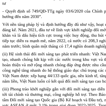
tư
- Quyết định số 749/QĐ-TTg ngày 03/6/2020 của Chính p
hướng đến năm 2030”.
Với nền tảng pháp lý và định hướng đầy đủ như vậy, hoạt 
đáng kể. Năm 2021, đầu tư về lĩnh vực khởi nghiệp đổi mới
khăn và là dấu hiệu tích cực trong việc huy động, thu hú
tiếp tục diễn ra mạnh mẽ, năm 2022, cả nước có 208,3 ngh
năm trước; bình quân một tháng có 17,4 nghìn doanh nghiệp
(ii) Hệ sinh thái đổi mới sáng tạo phát triển nhanh: Việt 
tạo, nhanh chóng bắt kịp với các nước trong khu vực và t
hoàn thiện và mở rộng nhanh chóng đáp ứng được nhu cầu 
công nghệ tăng nhanh do hệ thống giáo dục chú trọng cá
Việt Nam được xếp hạng 44/133 quốc gia, nền kinh tế, tăng
năm liền, Việt Nam luôn có kết quả đổi mới sáng tạo cao hơ
(iii) Phong trào khởi nghiệp gắn với đổi mới sáng tạo diễ
tới tài chính và thương mại, công nghiệp hỗ trợ. Theo B
tâm Đổi mới sáng tạo Quốc gia (Bộ Kế hoạch và Đầu tư), n
vực ASEAN ở mức 3,1% trong giai đoạn 2022-2025. Tron