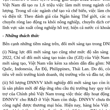
Việt Nam đã tạo ra 1,6 triệu việc làm mới trong ngành c
lượng. Trong số các ngành chế tạo và chế biến, việc làm c
và điện tử. Theo đánh giá của Ngân hàng Thế giới, các n
chuyển ròng lao động ra khỏi nông nghiệp, chuyển dịch cơ 
lĩnh vực sản xuất công nghiệp hỗ trợ, hiện cả nước có k
- Những thách thức
Bên cạnh những tiềm năng trên, đổi mới sáng tạo trong D
(i) Năng lực đổi mới sáng tạo cũng như mức độ sẵn sàng
2022, Chỉ số đổi mới sáng tạo toàn cầu (GII) của Việt Nam
mới sáng tạo, Việt Nam vẫn kém xa nhóm dẫn đầu gồm: Nh
Quốc, Indonesia, Ấn Độ, Philippines, Thái Lan. Do đó, còn
tiêu về môi trường kinh doanh, thị trường vốn và đầu tư, 
(ii) Số lượng DNNVV khởi nghiệp đổi mới sáng tạo còn ít
là sản phẩm mới để đáp ứng nhu cầu thị trường hay quy trì
trợ của Chính phủ Việt Nam trong việc thúc đẩy hoạt động
DNNVV cho R&D ở Việt Nam còn thấp. DNNVV chưa thực sự
công nghệ được thương mại hóa. Hiện nay, hàng hóa Việt 