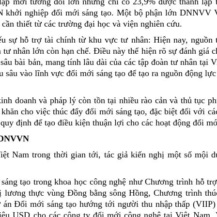
lập mới tương đối lớn nhưng chỉ có 23,9% được thành lập t
à DN khởi nghiệp đổi mới sáng tạo. Một bộ phận lớn DNNVV 
cần thiết từ các trường đại học và viện nghiên cứu.
 sự hỗ trợ tài chính từ khu vực tư nhân: Hiện nay, nguồn 
n tư nhân lớn còn hạn chế. Điều này thể hiện rõ sự đánh giá
sâu bài bản, mang tính lâu dài của các tập đoàn tư nhân tại 
 sâu vào lĩnh vực đổi mới sáng tạo để tạo ra nguồn động lực
nh doanh và pháp lý còn tồn tại nhiều rào cản và thủ tục ph
hăn cho việc thúc đẩy đổi mới sáng tạo, đặc biệt đối với cá
quy định để tạo điều kiện thuận lợi cho các hoạt động đổi mớ
ại DNVVN
t Nam trong thời gian tới, tác giả kiến nghị một số mội d
 sáng tạo trong khoa học công nghệ như Chương trình hỗ tr
trị lương thực vùng Đồng bằng sông Hồng, Chương trình thú
 án Đổi mới sáng tạo hướng tới người thu nhập thấp (VIIP)
riệu USD cho các công ty đổi mới công nghệ tại Việt Nam. 