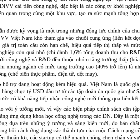
NNVV cải tiến công nghệ, đặc biệt là các công ty khởi nghiệ
liên quan trong cùng một khu vực, tạo ra sức mạnh tổng hợp
vẫn được kỳ vọng là một trong những động lực chính của ch
VV Việt Nam khó tham gia vào chuỗi cung ứng (liên kết dọc
giá trị toàn cầu còn hạn chế, hiệu quả tiếp thị thấp và m
hiệp còn quá nhỏ (chỉ dành 1,6% tổng doanh thu cho R&D
ới công nghệ và R&D đều thuộc nhóm tăng trưởng thấp (hóa 
khi những ngành có mức tăng trưởng cao (40% trở lên) là n
g (chế biến thực phẩm, điện tử, dệt may).
p hỗ trợ đang hoạt động kém hiệu quả. Việt Nam là quốc gi
 hàng chục tỷ USD đầu tư từ các tập đoàn đa quốc gia như S
ước có khả năng tiếp nhận công nghệ mới thông qua liên kế
o với ý tưởng mới, vì vậy các biện pháp chính sách cần tậ
năng ứng dụng khoa học công nghệ trong các DN. Đây là một
óng dựa trên những ý tưởng và sáng kiến mới, do bản chấ
trong bối cảnh ứng dụng các thành tựu của cuộc Cách mạng c
ện thuận lợi, các startup có thể nhanh chóng chen chân và vư