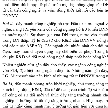
thời điểm thích hợp để phát triển một hệ thống giúp các D
từ cải tiến công nghệ và vốn, đồng thời kết nối các bên 
DNNVV.
Hai là
, đẩy mạnh công nghiệp hỗ trợ: Đầu tư nước ngoài 
nghệ, năng lực yếu kém của công nghiệp hỗ trợ khiến DNN
tư nước ngoài. Sự tham gia của DN trong nước vào chuỗi 
trong DN thấp. Tỷ lệ đầu tư cho R&D của DNNVV nông ng
với các nước ASEAN). Các ngành chi nhiều nhất cho đổi m
điện, máy móc chuyên dụng hay chế biến cà phê). Trong 
chi phí R&D và đổi mới công nghệ thấp nhất hoặc bằng khôn
Nhiều nghiên cứu gần đây cho thấy, các ngành công nghiệ
vốn FDI, đặc biệt trong ngành điện tử. Những năm gần đây,
LG, Microsoft vào nền kinh tế nhưng rất ít DNNVV trong n
Ba là,
đẩy mạnh phong trào khởi nghiệp, chú trọng sáng tạ
khích hoạt động R&D, đầu tư để nâng cao trình độ và khả 
để củng cố sự đổi mới và thúc đẩy tăng trưởng nhanh ch
nghiệp là hướng tới tốc độ tăng trưởng nhanh. Hiện nay, 
thứ tư ngày càng mạnh mẽ, ý tưởng tốt gắn liền với điều ki