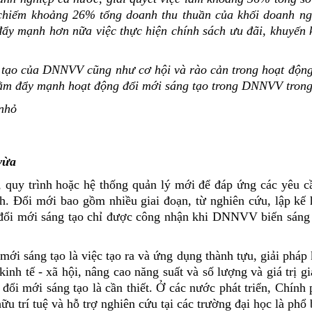
chiếm khoảng 26% tổng doanh thu thuần của khối doanh ng
 đẩy mạnh hơn nữa việc thực hiện chính sách ưu đãi, khuyến
ng tạo của DNNVV cũng như cơ hội và rào cản trong hoạt độn
hằm đẩy mạnh hoạt động đổi mới sáng tạo trong DNNVV trong 
nhỏ
vừa
, quy trình hoặc hệ thống quản lý mới để đáp ứng các yêu c
h. Đổi mới bao gồm nhiều giai đoạn, từ nghiên cứu, lập kế
, đổi mới sáng tạo chỉ được công nhận khi DNNVV biến sáng
 sáng tạo là việc tạo ra và ứng dụng thành tựu, giải pháp 
inh tế - xã hội, nâng cao năng suất và số lượng và giá trị gi
đổi mới sáng tạo là cần thiết. Ở các nước phát triển, Chính 
 trí tuệ và hỗ trợ nghiên cứu tại các trường đại học là phổ 