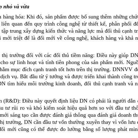
p nhỏ và vừa
hẩm hàng hóa: Khi đó, sản phẩm được bổ sung thêm những ch
 liên quan đến quy trình công nghệ từ thiết kế, phân phối 
ập trung xây dựng kiến thức và năng lực mà đối thủ cạnh t
ổi mới triệt để là đổi mới về công nghệ, khách hàng và khả 
thị trường đối với các đối thủ tiềm năng: Điều này giúp DN 
 cho sự linh hoạt và tính tiên phong của sản phẩm mới. Ngu
hằm mục đích cạnh tranh tốt hơn trên thị trường. DNNVV đổ
dịch vụ. Bắt đầu từ ý tưởng và được triển khai thành công t
DN tìm hiểu môi trường kinh doanh, đối thủ cạnh tranh và 
ển (R&D): Điều này quyết định liệu DN có phải là người dẫn 
 tư rủi ro và khó kiểm soát hiệu quả hơn so với đầu tư th
i mới sáng tạo cần được đánh giá thông qua đánh giá doanh t
thị trường, DN cần đầu tư vốn thường xuyên thay vì vốn lưu 
a đổi mới cũng có thể được đo lường bằng số lượng phát mi