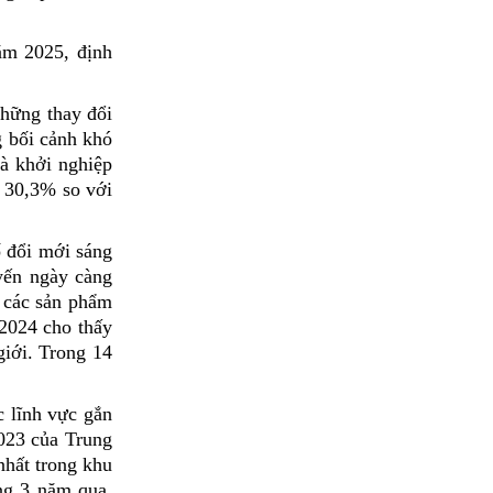
ăm 2025, định
những thay đổi
g bối cảnh khó
Đà khởi nghiệp
g 30,3% so với
ố đổi mới sáng
uyến ngày càng
g các sản phẩm
2024 cho thấy
giới. Trong 14
c lĩnh vực gắn
2023 của Trung
nhất trong khu
ng 3 năm qua,