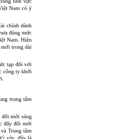
rong lĩnh vực
Việt Nam có ý
tài chính dành
 chưa đúng mức
Việt Nam. Hiện
 mới trong dài
ức tạp đối với
c công ty khởi
i.
ung trọng tâm
ợ đổi mới sáng
c đẩy đổi mới
 và Trung tâm
Vì vậy, đây là