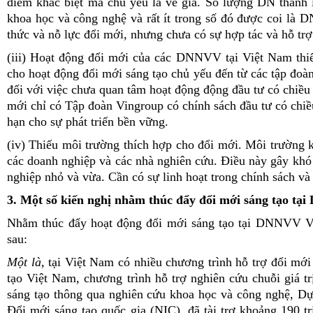
điểm khác biệt mà chủ yếu là về giá. Số lượng DN thành 
khoa học và công nghệ và rất ít trong số đó được coi l
thức và nỗ lực đổi mới, nhưng chưa có sự hợp tác và hỗ trợ 
(iii) Hoạt động đổi mới của các DNNVV tại Việt Nam thiếu
cho hoạt động đổi mới sáng tạo chủ yếu đến từ các tập đoà
đối với việc chưa quan tâm hoạt động động đầu tư có chiều 
mới chỉ có Tập đoàn Vingroup có chính sách đầu tư có chiều
hạn cho sự phát triển bền vững.
(iv) Thiếu môi trường thích hợp cho đổi mới. Môi trường ki
các doanh nghiệp và các nhà nghiên cứu. Điều này gây khó k
nghiệp nhỏ và vừa. Cần có sự linh hoạt trong chính sách và 
3. Một số kiến nghị nhằm thúc đẩy đổi mới sáng tạo t
Nhằm thúc đẩy hoạt động đổi mới sáng tạo tại DNNVV Việ
sau:
Một là,
tại Việt Nam có nhiều chương trình hỗ trợ đổi mới
tạo Việt Nam, chương trình hỗ trợ nghiên cứu chuỗi giá 
sáng tạo thông qua nghiên cứu khoa học và công nghệ, Dự
Đổi mới sáng tạo quốc gia (NIC), đã tài trợ khoảng 190 t