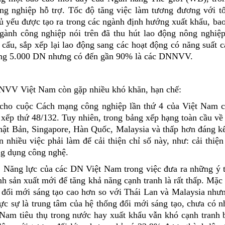
ông nghiệp hỗ trợ. Tốc độ tăng việc làm tương đương với t
hủ yếu được tạo ra trong các ngành định hướng xuất khẩu, b
gành công nghiệp nói trên đã thu hút lao động nông nghiệp
cấu, sắp xếp lại lao động sang các hoạt động có năng suất 
hoảng 5.000 DN nhưng có đến gần 90% là các DNNVV.
NNVV Việt Nam còn gặp nhiều khó khăn, hạn chế:
 cho cuộc Cách mạng công nghiệp lần thứ 4 của Việt Nam 
 xếp thứ 48/132. Tuy nhiên, trong bảng xếp hạng toàn cầu về
ật Bản, Singapore, Hàn Quốc, Malaysia và thấp hơn đáng kể
 nhiều việc phải làm để cải thiện chỉ số này, như: cải thiệ
ứng dụng công nghệ.
: Năng lực của các DN Việt Nam trong việc đưa ra những ý 
nh sản xuất mới để tăng khả năng cạnh tranh là rất thấp. Mặ
 đổi mới sáng tạo cao hơn so với Thái Lan và Malaysia nhưn
 là trung tâm của hệ thống đổi mới sáng tạo, chưa có n
Nam tiêu thụ trong nước hay xuất khẩu vẫn khó cạnh tranh 