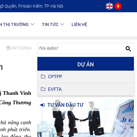
gô Quyền, P.Hoàn Kiếm, TP. Hà Nội
N THỊ TRƯỜNG
TIN TỨC
LIÊN HỆ
24/12/2024
DỰ ÁN
h
CPTPP
EVFTA
ị Thanh Vinh
h Công Thương
TƯ VẤN ĐẦU TƯ
 khả năng cạnh
nh phát triển.
lao động, thu