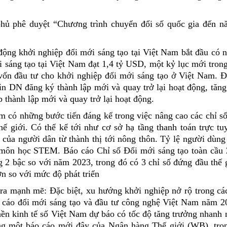
hủ phê duyệt “Chương trình chuyển đổi số quốc gia đến n
động khởi nghiệp đổi mới sáng tạo tại Việt Nam bắt đầu có 
 sáng tạo tại Việt Nam đạt 1,4 tỷ USD, một kỷ lục mới tron
t vốn đầu tư cho khởi nghiệp đổi mới sáng tạo ở Việt Nam. 
ìn DN đăng ký thành lập mới và quay trở lại hoạt động, tăn
 thành lập mới và quay trở lại hoạt động.
Nam có những bước tiến đáng kể trong việc nâng cao các chỉ s
hế giới. Có thể kể tới như cơ sở hạ tầng thanh toán trực t
của người dân từ thành thị tới nông thôn. Tỷ lệ người dùn
c môn học STEM. Báo cáo Chỉ số Đổi mới sáng tạo toàn cầu 
 2 bậc so với năm 2023, trong đó có 3 chỉ số đứng đầu thế 
n so với mức độ phát triển
n ra mạnh mẽ: Đặc biệt, xu hướng khởi nghiệp nở rộ trong cá
áo cáo đổi mới sáng tạo và đầu tư công nghệ Việt Nam năm 
ền kinh tế số Việt Nam dự báo có tốc độ tăng trưởng nhanh 
g một báo cáo mới đây của Ngân hàng Thế giới (WB), tro