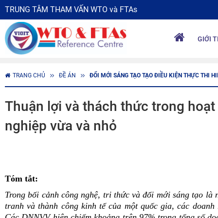
TRUNG TÂM THAM VẤN WTO và FTAs
GIỚI 
TRANG CHỦ
ĐỀ ÁN
ĐỔI MỚI SÁNG TẠO TẠO ĐIỀU KIỆN THỰC THI H
Thuận lợi và thách thức trong hoạt
nghiệp vừa và nhỏ
Tóm tắt:
Trong bối cảnh công nghệ, tri thức và đổi mới sáng tạo là
tranh và thành công kinh tế của một quốc gia, các doanh
Các DNNVV hiện chiếm khoảng trên 97% trong tổng số doan