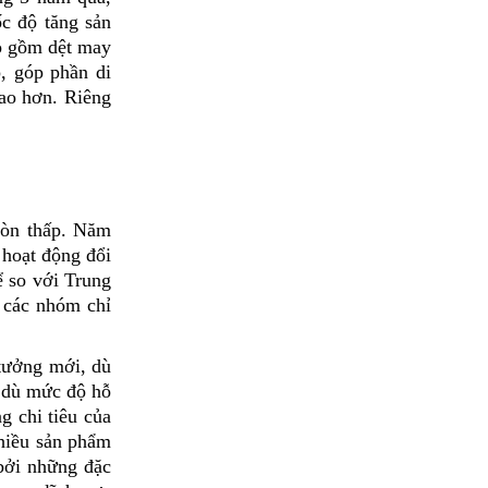
ốc độ tăng sản
ao gồm dệt may
, góp phần di
cao hơn. Riêng
còn thấp. Năm
 hoạt động đổi
 so với Trung
n các nhóm chỉ
tưởng mới, dù
c dù mức độ hỗ
g chi tiêu của
hiều sản phẩm
bởi những đặc