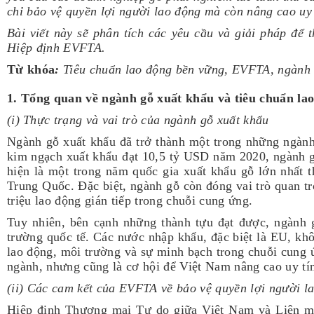
chỉ bảo vệ quyền lợi người lao động mà còn nâng cao uy 
Bài viết này sẽ phân tích các yêu cầu và giải pháp để 
Hiệp định EVFTA.
Từ khóa
:
Tiêu chuẩn lao động bền vững, EVFTA, ngành g
1. Tổng quan về ngành gỗ xuất khẩu và tiêu chuẩn l
(i)
Thực trạng và vai trò của ngành gỗ xuất khẩu
Ngành gỗ xuất khẩu đã trở thành một trong những ngành
kim ngạch xuất khẩu đạt 10,5 tỷ USD năm 2020, ngành 
hiện là một trong năm quốc gia xuất khẩu gỗ lớn nhất 
Trung Quốc. Đặc biệt, ngành gỗ còn đóng vai trò quan tr
triệu lao động gián tiếp trong chuỗi cung ứng.
Tuy nhiên, bên cạnh những thành tựu đạt được, ngành g
trường quốc tế. Các nước nhập khẩu, đặc biệt là EU, kh
lao động, môi trường và sự minh bạch trong chuỗi cung 
ngành, nhưng cũng là cơ hội để Việt Nam nâng cao uy tín 
(ii) Các cam kết của EVFTA về bảo vệ quyền lợi người l
Hiệp định Thương mại Tự do giữa Việt Nam và Liên m