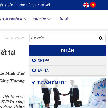
gô Quyền, P.Hoàn Kiếm, TP. Hà Nội
N THỊ TRƯỜNG
TIN TỨC
LIÊN HỆ
23/12/2024
DỰ ÁN
t tại
CPTPP
EVFTA
Hồ Minh Thư
h Công Thương
TƯ VẤN ĐẦU TƯ
a Việt Nam và
ên EVFTA cũng
ao động không