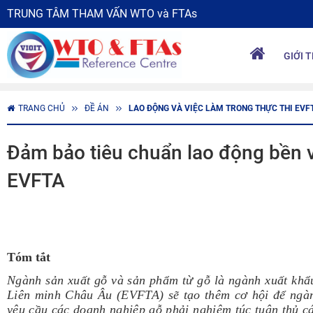
TRUNG TÂM THAM VẤN WTO và FTAs
GIỚI 
TRANG CHỦ
ĐỀ ÁN
LAO ĐỘNG VÀ VIỆC LÀM TRONG THỰC THI EVF
Đảm bảo tiêu chuẩn lao động bền v
EVFTA
Tóm tắt
Ngành sản xuất gỗ và sản phẩm từ gỗ là ngành xuất khẩ
Liên minh Châu Âu (EVFTA) sẽ tạo thêm cơ hội để ngà
yêu cầu các doanh nghiệp gỗ phải nghiêm túc tuân thủ c