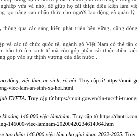
 nghiệp vừa và nhỏ, để giúp họ cải thiện điều kiện làm vi
ương tạo nâng cao nhận thức cho người lao động và quản lý
 thông qua các sáng kiến phát triển bền vững, cũng đóng
ệp và các tổ chức quốc tế, ngành gỗ Việt Nam có thể tận 
bảo lợi ích kinh tế mà còn góp phần cải thiện điều kiệ
ng góp vào sự thịnh vượng của đất nước .
ao động, việc làm, an sinh, xã hội
. Truy cập từ https://moit.g
dong-viec-lam-an-sinh-xa-hoi.html
 định EVFTA
. Truy cập từ https://moit.gov.vn/tin-tuc/thi-truon
m khoảng 146.000 việc làm/năm
. Truy cập từ
https://dantri.co
hoang-146000-viec-lamnam-20200420234614964.htm
ẽ tạo thêm 146.000 việc làm cho giai đoạn 2022-2025
. Truy