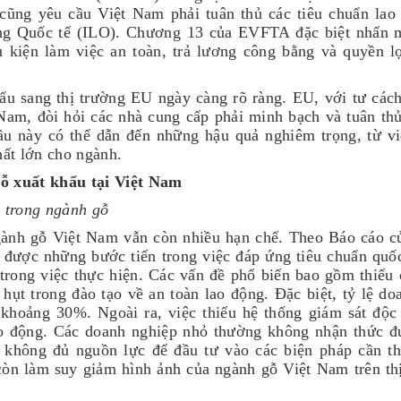
cũng yêu cầu Việt Nam phải tuân thủ các tiêu chuẩn lao
ng Quốc tế (ILO). Chương 13 của EVFTA đặc biệt nhấn m
 kiện làm việc an toàn, trả lương công bằng và quyền l
hẩu sang thị trường EU ngày càng rõ ràng. EU, với tư cách
Nam, đòi hỏi các nhà cung cấp phải minh bạch và tuân th
ầu này có thể dẫn đến những hậu quả nghiêm trọng, từ v
hất lớn cho ngành.
gỗ xuất khẩu tại Việt Nam
g trong ngành gỗ
 ngành gỗ Việt Nam vẫn còn nhiều hạn chế. Theo Báo cáo 
 được những bước tiến trong việc đáp ứng tiêu chuẩn quốc
rong việc thực hiện. Các vấn đề phổ biến bao gồm thiếu 
hụt trong đào tạo về an toàn lao động. Đặc biệt, tỷ lệ do
 khoảng 30%. Ngoài ra, việc thiếu hệ thống giám sát độc
lao động. Các doanh nghiệp nhỏ thường không nhận thức 
 không đủ nguồn lực để đầu tư vào các biện pháp cần th
òn làm suy giảm hình ảnh của ngành gỗ Việt Nam trên th