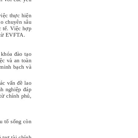
việc thực hiện
ạo chuyên sâu
c tế. Việc hợp
i từ EVFTA.
 khóa đào tạo
ệc và an toàn
 minh bạch và
các vấn đề lao
nh nghiệp đáp
từ chính phủ,
u tố sống còn
trợ tài chính