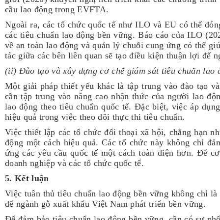
cầu lao động trong EVFTA.
Ngoài ra, các tổ chức quốc tế như ILO và EU có thể đóng 
các tiêu chuẩn lao động bền vững. Báo cáo của ILO (20
về an toàn lao động và quản lý chuỗi cung ứng có thể gi
tác giữa các bên liên quan sẽ tạo điều kiện thuận lợi đ
(ii) Đào tạo và xây dựng cơ chế giám sát tiêu chuẩn lao
Một giải pháp thiết yếu khác là tập trung vào đào tạo 
cần tập trung vào nâng cao nhận thức của người lao độn
lao động theo tiêu chuẩn quốc tế. Đặc biệt, việc áp dụn
hiệu quả trong việc theo dõi thực thi tiêu chuẩn.
Việc thiết lập các tổ chức đối thoại xã hội, chẳng hạn 
động một cách hiệu quả. Các tổ chức này không chỉ đả
ứng các yêu cầu quốc tế một cách toàn diện hơn. Để cơ
doanh nghiệp và các tổ chức quốc tế.
5. Kết luận
Việc tuân thủ tiêu chuẩn lao động bền vững không chỉ l
để ngành gỗ xuất khẩu Việt Nam phát triển bền vững.
Để đảm bảo tiêu chuẩn lao động bền vững, cần có sự phố