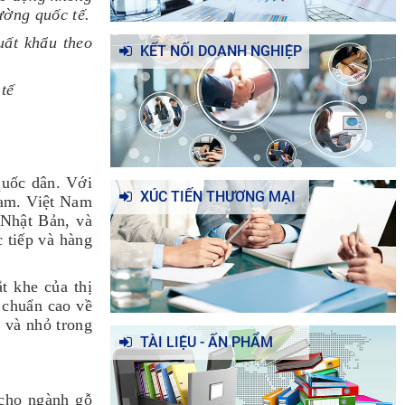
ường quốc tế.
uất khẩu theo
KẾT NỐI DOANH NGHIỆP
tế
quốc dân. Với
XÚC TIẾN THƯƠNG MẠI
Nam. Việt Nam
 Nhật Bản, và
c tiếp và hàng
t khe của thị
 chuẩn cao về
 và nhỏ trong
TÀI LIỆU - ẤN PHẨM
cho ngành gỗ