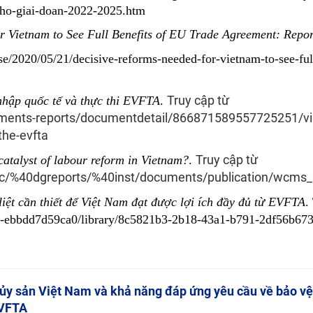
cho-giai-doan-2022-2025.htm
r Vietnam to See Full Benefits of EU Trade Agreement: Repor
e/2020/05/21/decisive-reforms-needed-for-vietnam-to-see-full
Truy cập từ
nhập quốc tế và thực thi EVFTA
.
cuments-reports/documentdetail/866871589557725251/v
the-evfta
Truy cập từ
talyst of labour reform in Vietnam?
.
ublic/%40dgreports/%40inst/documents/publication/wcms
liệt cần thiết để Việt Nam đạt được lợi ích đầy đủ từ EVFTA
.
07-ebbdd7d59ca0/library/8c5821b3-2b18-43a1-b791-2df56b673
ủy sản Việt Nam và khả năng đáp ứng yêu cầu về bảo vệ
EVFTA