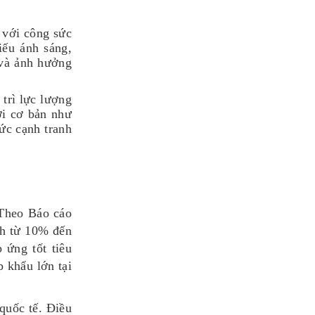
 với công sức
iếu ánh sáng,
 và ảnh hưởng
trì lực lượng
ợi cơ bản như
ức cạnh tranh
 Theo Báo cáo
nh từ 10% đến
 ứng tốt tiêu
 khẩu lớn tại
quốc tế. Điều