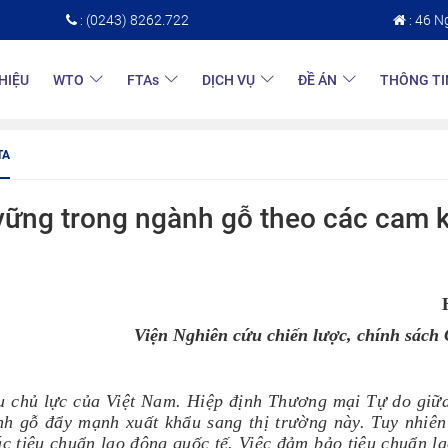
: (0243) 8262.722
: 46 N
THIỆU
WTO
FTAs
DỊCH VỤ
ĐỀ ÁN
THÔNG TI
TA
ững trong ngành gỗ theo các cam kế
Viện Nghiên cứu chiến lược, chính sác
u chủ lực của Việt Nam. Hiệp định Thương mại Tự do giữ
nh gỗ đẩy mạnh xuất khẩu sang thị trường này. Tuy nhi
ác tiêu chuẩn lao động quốc tế. Việc đảm bảo tiêu chuẩn l