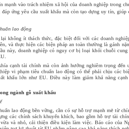
ấn mạnh vào trách nhiệm xã hội của doanh nghiệp trong ch
 đáp ứng yêu cầu xuất khẩu mà còn tạo dựng uy tín, giúp c
chuẩn lao động
lại không ít thách thức, đặc biệt đối với các doanh nghiệ
iên, và thực hiện các biện pháp an toàn thường là gánh nặ
u này, doanh nghiệp có nguy cơ bị loại khỏi chuỗi cung
EU.
khía cạnh tài chính mà còn ảnh hưởng nghiêm trọng đến u
iệp vi phạm tiêu chuẩn lao động có thể phải chịu các bi
xuất khẩu lớn như EU. Điều này làm giảm khả năng cạnh
rong ngành gỗ xuất khẩu
ế
chuẩn lao động bền vững, cần có sự hỗ trợ mạnh mẽ từ chí
ựng các chính sách khuyến khích, bao gồm hỗ trợ tài chín
 vừa và nhỏ, cải thiện điều kiện làm việc. Báo cáo của 
 viện trợ kỹ thuật từ EU nhằm nâng cao khả năng thích ngh