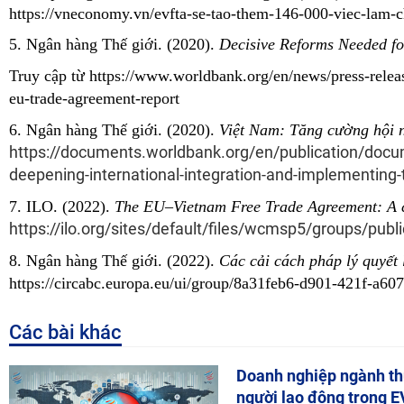
https://vneconomy.vn/evfta-se-tao-them-146-000-viec-lam-
5. Ngân hàng Thế giới. (2020).
Decisive Reforms Needed fo
Truy cập từ
https://www.worldbank.org/en/news/press-releas
eu-trade-agreement-report
6. Ngân hàng Thế giới. (2020).
Việt Nam: Tăng cường hội 
https://documents.worldbank.org/en/publication/do
deepening-international-integration-and-implementing-
7. ILO. (2022).
The EU–Vietnam Free Trade Agreement: A ca
https://ilo.org/sites/default/files/wcmsp5/groups/p
8. Ngân hàng Thế giới. (2022).
Các cải cách pháp lý quyết 
https://circabc.europa.eu/ui/group/8a31feb6-d901-421f-a6
Các bài khác
Doanh nghiệp ngành th
người lao động trong 