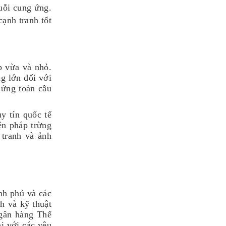
uỗi cung ứng.
ạnh tranh tốt
p vừa và nhỏ.
ng lớn đối với
 ứng toàn cầu
y tín quốc tế
ện pháp trừng
 tranh và ảnh
nh phủ và các
h và kỹ thuật
Ngân hàng Thế
i với các yêu