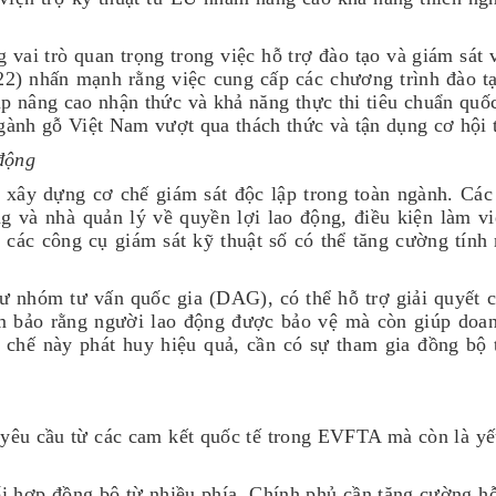
vai trò quan trọng trong việc hỗ trợ đào tạo và giám sát 
22) nhấn mạnh rằng việc cung cấp các chương trình đào t
úp nâng cao nhận thức và khả năng thực thi tiêu chuẩn quố
ể ngành gỗ Việt Nam vượt qua thách thức và tận dụng cơ hộ
 động
và xây dựng cơ chế giám sát độc lập trong toàn ngành. Các
g và nhà quản lý về quyền lợi lao động, điều kiện làm vi
g các công cụ giám sát kỹ thuật số có thể tăng cường tính
như nhóm tư vấn quốc gia (DAG), có thể hỗ trợ giải quyết 
m bảo rằng người lao động được bảo vệ mà còn giúp doa
 chế này phát huy hiệu quả, cần có sự tham gia đồng bộ 
à yêu cầu từ các cam kết quốc tế trong EVFTA mà còn là yế
i hợp đồng bộ từ nhiều phía. Chính phủ cần tăng cường hỗ 