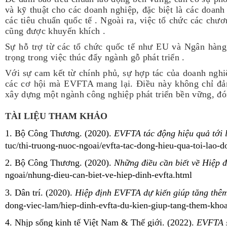
và kỹ thuật cho các doanh nghiệp, đặc biệt là các doanh
các tiêu chuẩn quốc tế . Ngoài ra, việc tổ chức các ch
cũng được khuyến khích .
Sự hỗ trợ từ các tổ chức quốc tế như EU và Ngân hàng,
trọng trong việc thúc đẩy ngành gỗ phát triển .
Với sự cam kết từ chính phủ, sự hợp tác của doanh nghi
các cơ hội mà EVFTA mang lại. Điều này không chỉ đảm 
xây dựng một ngành công nghiệp phát triển bền vững, đó
TÀI LIỆU THAM KHẢO
1. Bộ Công Thương. (2020).
EVFTA tác động hiệu quả tới l
tuc/thi-truong-nuoc-ngoai/evfta-tac-dong-hieu-qua-toi-lao-
2. Bộ Công Thương. (2020).
Những điều cần biết về Hiệp
ngoai/nhung-dieu-can-biet-ve-hiep-dinh-evfta.html
3. Dân trí. (2020).
Hiệp định EVFTA dự kiến giúp tăng thê
dong-viec-lam/hiep-dinh-evfta-du-kien-giup-tang-them-k
4. Nhịp sống kinh tế Việt Nam & Thế giới. (2022).
EVFTA s