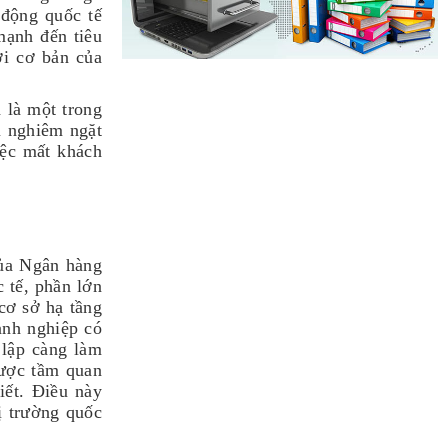
 động quốc tế
ạnh đến tiêu
ợi cơ bản của
 là một trong
ủ nghiêm ngặt
iệc mất khách
của Ngân hàng
 tế, phần lớn
cơ sở hạ tầng
anh nghiệp có
 lập càng làm
được tầm quan
iết. Điều này
ị trường quốc