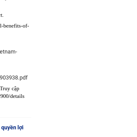
t
.
-benefits-of-
ietnam-
_903938.pdf
 Truy cập
900/details
 quyền lợi