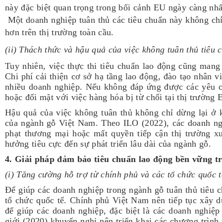
này đặc biệt quan trọng trong bối cảnh EU ngày càng nh
Một doanh nghiệp tuân thủ các tiêu chuẩn này không chỉ
hơn trên thị trường toàn cầu.
(ii)
Thách thức và hậu quả của việc không tuân thủ tiêu 
Tuy nhiên, việc thực thi tiêu chuẩn lao động cũng mang 
Chi phí cải thiện cơ sở hạ tầng lao động, đào tạo nhân v
nhiều doanh nghiệp. Nếu không đáp ứng được các yêu cầ
hoặc đối mặt với việc hàng hóa bị từ chối tại thị trường 
Hậu quả của việc không tuân thủ không chỉ dừng lại ở 
của ngành gỗ Việt Nam. Theo ILO (2022), các doanh ngh
phạt thương mại hoặc mất quyền tiếp cận thị trường 
hưởng tiêu cực đến sự phát triển lâu dài của ngành gỗ.
4. Giải pháp đảm bảo tiêu chuẩn lao động bền vững t
(i) Tăng cường hỗ trợ từ chính phủ và các tổ chức quốc t
Để giúp các doanh nghiệp trong ngành gỗ tuân thủ tiêu 
tổ chức quốc tế. Chính phủ Việt Nam nên tiếp tục xây d
để giúp các doanh nghiệp, đặc biệt là các doanh nghiệp
giới (2020) khuyến nghị nên triển khai các chương trình