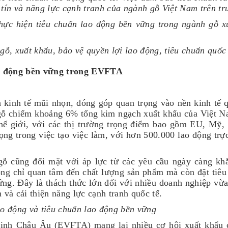
tín và năng lực cạnh tranh của ngành gỗ Việt Nam trên tr
thực hiện tiêu chuẩn lao động bền vững trong ngành gỗ x
ỗ, xuất khẩu, bảo vệ quyền lợi lao động, tiêu chuẩn quốc 
ao động bền vững trong EVFTA
 kinh tế mũi nhọn, đóng góp quan trọng vào nền kinh tế 
gỗ chiếm khoảng 6% tổng kim ngạch xuất khẩu của Việt 
thế giới, với các thị trường trọng điểm bao gồm EU, Mỹ,
ọng trong việc tạo việc làm, với hơn 500.000 lao động trự
ỗ cũng đối mặt với áp lực từ các yêu cầu ngày càng khắ
ông chỉ quan tâm đến chất lượng sản phẩm mà còn đặt tiêu
ứng. Đây là thách thức lớn đối với nhiều doanh nghiệp vừa
và cải thiện năng lực cạnh tranh quốc tế.
ao động và tiêu chuẩn lao động bền vững
inh Châu Âu (EVFTA) mang lại nhiều cơ hội xuất khẩu 