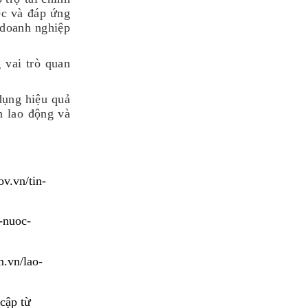
ệc và đáp ứng
 doanh nghiệp
 vai trò quan
dụng hiệu quả
n lao động và
ov.vn/tin-
g-nuoc-
m.vn/lao-
 cập từ