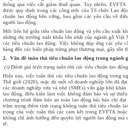
thông qua việc cắt giảm thuế quan. Tuy nhiên, EVFTA 
được quy định trong các công ước của Tổ chức Lao độ
chuẩn lao động bền vững, bao gồm các yêu cầu về điều
người lao động.
Mối liên hệ giữa tiêu chuẩn lao động và yêu cầu xuất k
những thị trường xuất khẩu lớn nhất của ngành gỗ Việt 
các tiêu chuẩn lao động. Việc không đáp ứng các yêu c
hàng đến các biện pháp trừng phạt thương mại, gây tổn t
2. Vấn đề tuân thủ tiêu chuẩn lao động trong ngành 
(i
)
Đánh giá hiện trạng tuân thủ các tiêu chuẩn lao độn
Hiện nay, việc tuân thủ các tiêu chuẩn lao động trong
Thế giới (2020), mặc dù một số doanh nghiệp lớn đã đạt
các doanh nghiệp vừa và nhỏ (SMEs) vẫn gặp khó khăn t
lao động, điều kiện làm việc không đảm bảo và sự thiếu 
chương trình đảm bảo an toàn lao động bài bản chỉ đạt
trầm trọng thêm tình trạng không tuân thủ tiêu chuẩn 
trọng của việc tuân thủ các cam kết trong EVFTA hoặc
không chỉ ảnh hưởng đến quyền lợi người lao động mà c
tế.