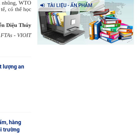
ham nhũng, WTO
TÀI LIỆU - ẤN PHẨM
tế, có thể học
ễn Diệu Thúy
 FTAs
- VIOIT
t lượng an
hẩm, hàng
i trường