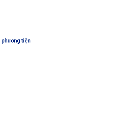
i phương tiện
á