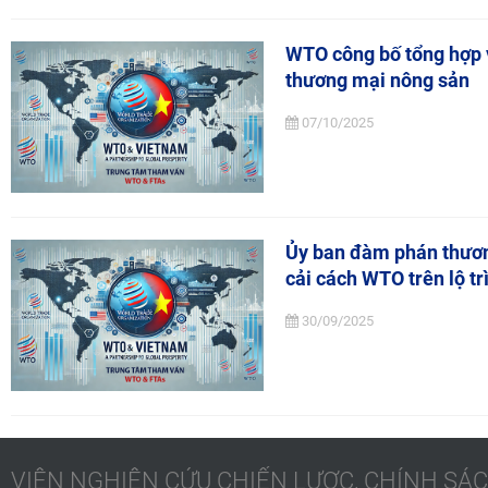
WTO công bố tổng hợp v
thương mại nông sản
07/10/2025
Ủy ban đàm phán thương
cải cách WTO trên lộ t
30/09/2025
VIỆN NGHIÊN CỨU CHIẾN LƯỢC, CHÍNH S