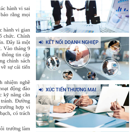
ác hành vi sai
 bảo rằng mọi
c hành vi gian
tổ chức. Chính
ẩn. Đây là một
KẾT NỐI DOANH NGHIỆP
ặt. Vào
tháng 9
 thông tin cập
ng chính sách
về sự cải tiến
ch nhiệm nghề
 hoạt động đào
XÚC TIẾN THƯƠNG MẠI
c kỹ năng cần
g tránh. Đường
trường hợp vi
bạch, có trách
môi trường làm