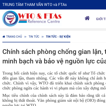
TRUNG TÂM THAM VẤN WTO và FTAs
GIỚI 
TRANG CHỦ
TIN TỨC
TIN TỨC - SỰ KIỆN
Chính sách phòng chống gian lận,
minh bạch và bảo vệ nguồn lực củ
Trong bối cảnh hiện nay, các tổ chức quốc tế như Tổ chứ
đến gian lận, tham nhũng. Các vấn đề này không chỉ ảnh h
chức. Chính vì vậy, WTO đã triển khai chính sách phòng 
chức phòng ngừa các hành vi vi phạm mà còn xây dựng môi 
Mục tiêu chính của chính sách này là đảm bảo rằng tất cả
không bị thất thoát. Văn phòng giám sát nội bộ (OIO) đóng 
nguồn lực tại WTO.