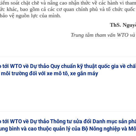
 kiểm soát chặt chẽ và nâng cao nhận thức về các hành vi t
hức khác, bao gồm cả các cơ quan chính phủ và tổ chức quốc 
 bảo vệ nguồn lực của mình.
ThS. Nguy
Trung tâm tham vấn WTO và
 tới WTO về Dự thảo Quy chuẩn kỹ thuật quốc gia về chấ
 môi trường đối với xe mô tô, xe gắn máy
o tới WTO về Dự thảo Thông tư sửa đổi Danh mục sản p
rung bình và cao thuộc quản lý của Bộ Nông nghiệp và Mô