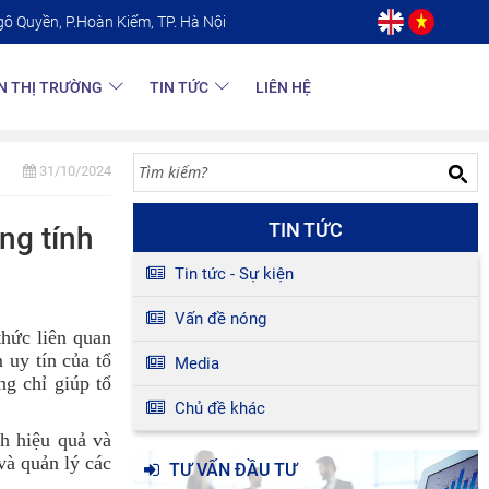
gô Quyền, P.Hoàn Kiếm, TP. Hà Nội
N THỊ TRƯỜNG
TIN TỨC
LIÊN HỆ
31/10/2024
TIN TỨC
ng tính
Tin tức - Sự kiện
Vấn đề nóng
thức liên quan
 uy tín của tổ
Media
g chỉ giúp tổ
Chủ đề khác
ch hiệu quả và
và quản lý các
TƯ VẤN ĐẦU TƯ