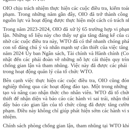
OIO chịu trách nhiệm thực hiện các cuộc điều tra, kiểm toá
phạm. Trong những năm gần đây, OIO đã trở thành công
nguồn lực và hoạt động được thực hiện một cách có trách n
Trong năm 2023-2024, OIO đã xử lý 65 trường hợp vi phạm,
lận. Những số liệu này cho thấy sự gia tăng đáng kể của c
nhờ các cuộc điều tra này, WTO đã có thể nhanh chóng phát
con số đáng chú ý và nhấn mạnh sự cần thiết của việc tăn
năm 2024
Ủy ban Ngân sách, Tài chính và Hành chính (Co
nhật đến các phái đoàn về những nỗ lực cải thiện quy trìn
c
hống gian lận và tham nhũng
. Việc này đã được các phái 
trong hoạt động quản lý của tổ chức
WTO.
Bên cạnh việc thực hiện các cuộc điều tra, OIO cũng đó
nghiệp thông qua các hoạt động đào tạo.
Một trong những 
tạo và nâng cao nhận thức cho nhân viên. WTO đã tổ chức
thiết để nhận diện và báo cáo các hành vi sai trái, nhận t
dây báo cáo gian lận của tổ chức cũng đã được tăng cườn
phạm. Điều này không chỉ giúp phát hiện sớm các hành vi s
nhiệm.
Chính sách phòng chống gian lận, tham nhũng tại WTO
khô