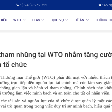
: (0243) 8262.722
: 46 N
THIỆU
WTO
FTAs
DỊCH VỤ
ĐỀ ÁN
THÔNG TI
 tham nhũng tại WTO nhằm tăng cườ
a tổ chức
c Thương mại Thế giới (WTO) phải đối mặt với nhiều thách 
ưởng trực tiếp đến nguồn lực tài chính mà còn làm suy giảm
chống gian lận và hành vi tham nhũng. Chính sách này khôn
trường làm việc minh bạch và an toàn cho tất cả nhân viên.
 các tài sản và nguồn lực của tổ chức được quản lý một cá
vai trò quan trọng trong việc duy trì sự minh bạch, hiệu quả 