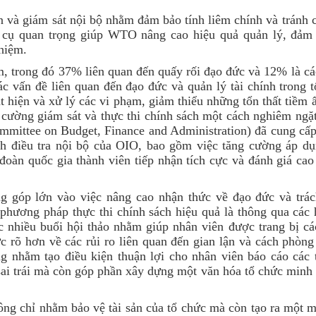
n và giám sát nội bộ nhằm đảm bảo tính liêm chính và tránh c
 cụ quan trọng giúp WTO nâng cao hiệu quả quản lý, đảm
hiệm.
 trong đó 37% liên quan đến quấy rối đạo đức và 12% là cá
ác vấn đề liên quan đến đạo đức và quản lý tài chính trong 
 hiện và xử lý các vi phạm, giảm thiểu những tổn thất tiềm 
g cường giám sát và thực thi chính sách một cách nghiêm ng
mmittee on Budget, Finance and Administration)
đã cung cấp
h điều tra nội bộ
của OIO
, bao gồm việc tăng cường áp dụ
đoàn quốc gia thành viên tiếp nhận tích cực và đánh giá cao 
ng góp lớn vào việc nâng cao nhận thức về đạo đức và trá
phương pháp thực thi chính sách hiệu quả là thông qua các
 nhiều buổi hội thảo nhằm giúp nhân viên được trang bị cá
hức rõ hơn về các rủi ro liên quan đến gian lận và cách phòn
g nhằm tạo điều kiện thuận lợi cho nhân viên báo cáo các 
ai trái mà còn góp phần xây dựng một văn hóa tổ chức minh 
ng chỉ nhằm bảo vệ tài sản của tổ chức mà còn tạo ra một 