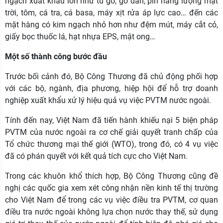
ngạch xuất khẩu lớn như tủ gỗ, gỗ dán, pin năng lượng mặt
trời, tôm, cá tra, cá basa, máy xịt rửa áp lực cao… đến các
mặt hàng có kim ngạch nhỏ hơn như đệm mút, máy cắt cỏ,
giấy bọc thuốc lá, hạt nhựa EPS, mật ong…
Một số thành công bước đầu
Trước bối cảnh đó, Bộ Công Thương đã chủ động phối hợp
với các bộ, ngành, địa phương, hiệp hội để hỗ trợ doanh
nghiệp xuất khẩu xử lý hiệu quả vụ việc PVTM nước ngoài.
Tính đến nay, Việt Nam đã tiến hành khiếu nại 5 biện pháp
PVTM của nước ngoài ra cơ chế giải quyết tranh chấp của
Tổ chức thương mại thế giới (WTO), trong đó, có 4 vụ việc
đã có phán quyết với kết quả tích cực cho Việt Nam.
Trong các khuôn khổ thích hợp, Bộ Công Thương cũng đề
nghị các quốc gia xem xét công nhận nền kinh tế thị trường
cho Việt Nam để trong các vụ việc điều tra PVTM, cơ quan
điều tra nước ngoài không lựa chọn nước thay thế, sử dụng