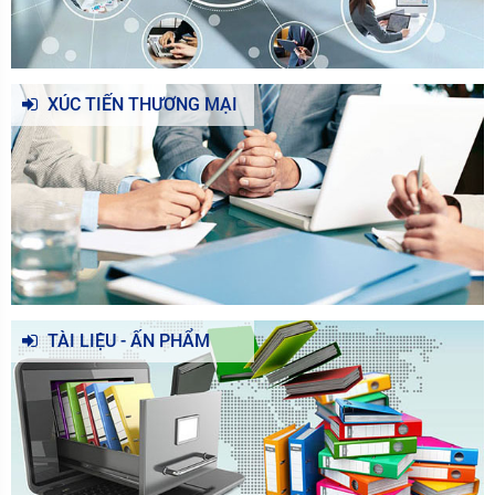
XÚC TIẾN THƯƠNG MẠI
TÀI LIỆU - ẤN PHẨM