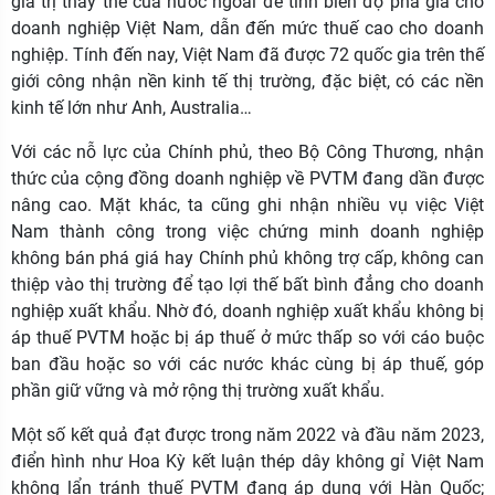
giá trị thay thế của nước ngoài để tính biên độ phá giá cho
doanh nghiệp Việt Nam, dẫn đến mức thuế cao cho doanh
nghiệp. Tính đến nay, Việt Nam đã được 72 quốc gia trên thế
giới công nhận nền kinh tế thị trường, đặc biệt, có các nền
kinh tế lớn như Anh, Australia…
Với các nỗ lực của Chính phủ, theo Bộ Công Thương, nhận
thức của cộng đồng doanh nghiệp về PVTM đang dần được
nâng cao. Mặt khác, ta cũng ghi nhận nhiều vụ việc Việt
Nam thành công trong việc chứng minh doanh nghiệp
không bán phá giá hay Chính phủ không trợ cấp, không can
thiệp vào thị trường để tạo lợi thế bất bình đẳng cho doanh
nghiệp xuất khẩu. Nhờ đó, doanh nghiệp xuất khẩu không bị
áp thuế PVTM hoặc bị áp thuế ở mức thấp so với cáo buộc
ban đầu hoặc so với các nước khác cùng bị áp thuế, góp
phần giữ vững và mở rộng thị trường xuất khẩu.
Một số kết quả đạt được trong năm 2022 và đầu năm 2023,
điển hình như Hoa Kỳ kết luận thép dây không gỉ Việt Nam
không lẩn tránh thuế PVTM đang áp dụng với Hàn Quốc;