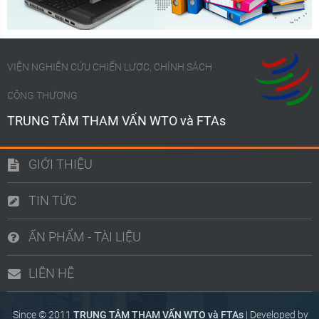
VIỆN NGHIÊN CỨU CHIẾN LƯỢC, CHÍNH SÁCH
CÔNG THƯƠNG
TRUNG TÂM THAM VẤN WTO và FTAs
GIỚI THIỆU
TIN TỨC
ẤN PHẨM - TÀI LIỆU
LIÊN HỆ
Since © 2011
TRUNG TÂM THAM VẤN WTO và FTAs
|
Developed by