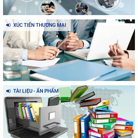
XÚC TIẾN THƯƠNG MẠI
TÀI LIỆU - ẤN PHẨM