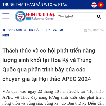
TRUNG TÂM THAM VẤN WTO và FTAs
TRANG CHỦ
TIN TỨC
TIN TỨC - SỰ
29/10/2024
KIỆN
Thách thức và cơ hội phát triển năng
lượng sinh khối tại Hoa Kỳ và Trung
Quốc qua phần trình bày của các
chuyên gia tại Hội thảo APEC 2024
Vừa
qua
,
vào n
gày 22 tháng 10 năm 2024, tại
“H
ội thảo
APEC về
T
húc đẩy năng lượng sinh khối cho phát triển
nông thôn và vùng
sâu, vùng xa”
do Ban thư ký Diễn đàn