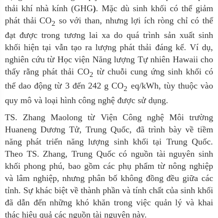
thải khí nhà kính (GHG
)
. Mặc dù sinh khối có thể giảm
phát thải CO
so với than, nhưng lợi ích ròng chỉ có thể
2
đạt được trong tương lai xa do quá trình sản xuất sinh
khối hiện tại vẫn tạo ra lượng phát thải đáng kể. Ví dụ,
nghiên cứu từ Học viện Năng lượng Tự nhiên Hawaii cho
thấy rằng phát thải CO
từ chuỗi cung ứng sinh khối có
2
thể dao động từ 3 đến 242 g CO
eq/kWh, tùy thuộc vào
2
quy mô và loại hình công nghệ được sử dụng
.
TS. Zhang Maolong từ Viện Công nghệ Môi trường
Huaneng Dương Tử, Trung Quốc, đã trình bày về tiềm
năng phát triển năng lượng sinh khối tại Trung Quốc.
Theo TS. Zhang, Trung Quốc có nguồn tài nguyên sinh
khối phong
phú, bao gồm các phụ phẩm từ nông nghiệp
và lâm nghiệp, nhưng phân bố không đồng đều giữa các
tỉnh. Sự khác biệt về thành phần và tính chất của sinh khối
đã dẫn đến những khó khăn trong việc quản lý và khai
thác hiệu quả các nguồn tài nguyên này.