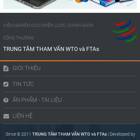
VIỆN NGHIÊN CỨU CHIẾN LƯỢC, CHÍNH SÁCH
CÔNG THƯƠNG
TRUNG TÂM THAM VẤN WTO và FTAs
GIỚI THIỆU
TIN TỨC
ẤN PHẨM - TÀI LIỆU
LIÊN HỆ
Since © 2011
TRUNG TÂM THAM VẤN WTO và FTAs
|
Developed by