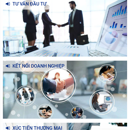
TƯ VẤN ĐẦU TƯ
KẾT NỐI DOANH NGHIỆP
XÚC TIẾN THƯƠNG MẠI