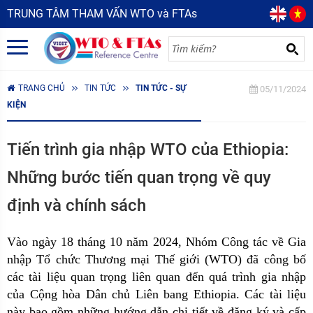
TRUNG TÂM THAM VẤN WTO và FTAs
TRANG CHỦ
TIN TỨC
TIN TỨC - SỰ
05/11/2024
KIỆN
Tiến trình gia nhập WTO của Ethiopia:
Những bước tiến quan trọng về quy
định và chính sách
Vào
n
gày 18 tháng 10 năm 2024, Nhóm Công tác về Gia
nhập Tổ chức Thương mại Thế giới (WTO) đã công bố
các tài liệu quan trọng liên quan đến quá trình gia nhập
của Cộng hòa Dân chủ Liên bang Ethiopia. Các tài liệu
này bao gồm những hướng dẫn chi tiết về đăng ký và cấp