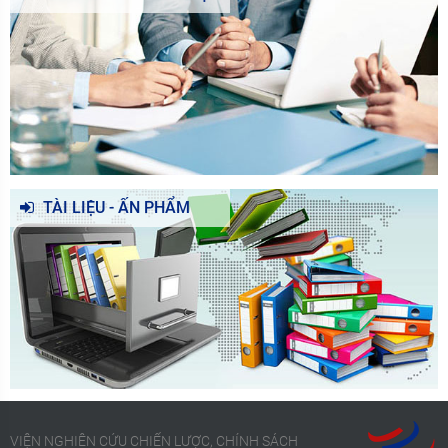
TÀI LIỆU - ẤN PHẨM
VIỆN NGHIÊN CỨU CHIẾN LƯỢC, CHÍNH SÁCH