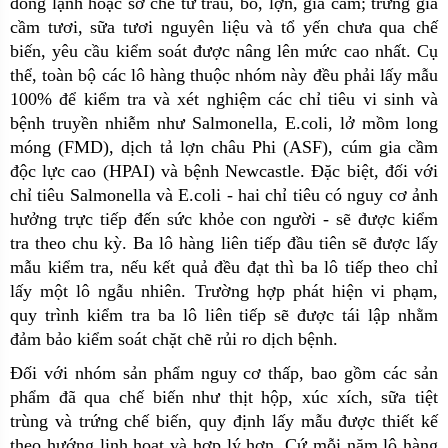
đông lạnh hoặc sơ chế từ trâu, bò, lợn, gia cầm; trứng gia
cầm tươi, sữa tươi nguyên liệu và tổ yến chưa qua chế
biến, yêu cầu kiểm soát được nâng lên mức cao nhất. Cụ
thể, toàn bộ các lô hàng thuộc nhóm này đều phải lấy mẫu
100% để kiểm tra và xét nghiệm các chỉ tiêu vi sinh và
bệnh truyền nhiễm như Salmonella, E.coli, lở mồm long
móng (FMD), dịch tả lợn châu Phi (ASF), cúm gia cầm
độc lực cao (HPAI) và bệnh Newcastle. Đặc biệt, đối với
chỉ tiêu Salmonella và E.coli - hai chỉ tiêu có nguy cơ ảnh
hưởng trực tiếp đến sức khỏe con người - sẽ được kiểm
tra theo chu kỳ. Ba lô hàng liên tiếp đầu tiên sẽ được lấy
mẫu kiểm tra, nếu kết quả đều đạt thì ba lô tiếp theo chỉ
lấy một lô ngẫu nhiên. Trường hợp phát hiện vi phạm,
quy trình kiểm tra ba lô liên tiếp sẽ được tái lập nhằm
đảm bảo kiểm soát chặt chẽ rủi ro dịch bệnh.
Đối với nhóm sản phẩm nguy cơ thấp, bao gồm các sản
phẩm đã qua chế biến như thịt hộp, xúc xích, sữa tiệt
trùng và trứng chế biến, quy định lấy mẫu được thiết kế
theo hướng linh hoạt và hợp lý hơn. Cứ mỗi năm lô hàng