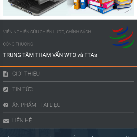
VIỆN NGHIÊN CỨU CHIẾN LƯỢC, CHÍNH SÁCH
CÔNG THƯƠNG
TRUNG TÂM THAM VẤN WTO và FTAs
GIỚI THIỆU
TIN TỨC
ẤN PHẨM - TÀI LIỆU
LIÊN HỆ