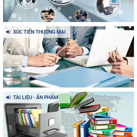
XÚC TIẾN THƯƠNG MẠI
TÀI LIỆU - ẤN PHẨM