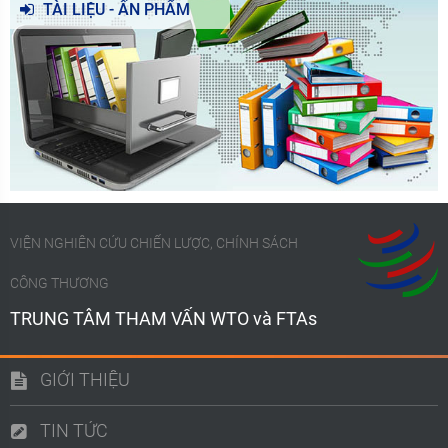
TÀI LIỆU - ẤN PHẨM
VIỆN NGHIÊN CỨU CHIẾN LƯỢC, CHÍNH SÁCH
CÔNG THƯƠNG
TRUNG TÂM THAM VẤN WTO và FTAs
GIỚI THIỆU
TIN TỨC