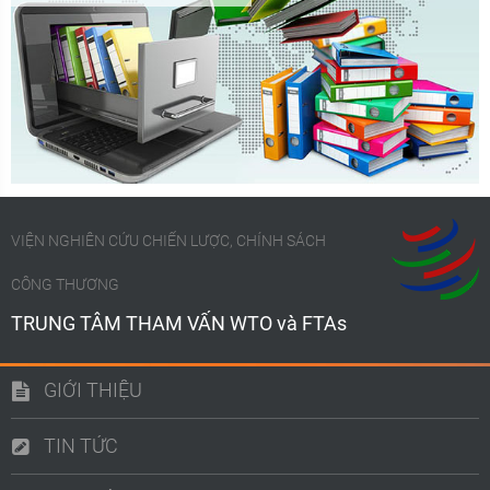
VIỆN NGHIÊN CỨU CHIẾN LƯỢC, CHÍNH SÁCH
CÔNG THƯƠNG
TRUNG TÂM THAM VẤN WTO và FTAs
GIỚI THIỆU
TIN TỨC