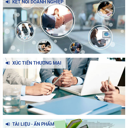
KẾT NỐI DOANH NGHIỆP
XÚC TIẾN THƯƠNG MẠI
TÀI LIỆU - ẤN PHẨM