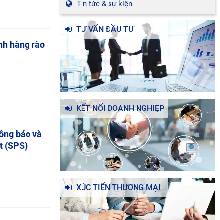
Tin tức & sự kiện
TƯ VẤN ĐẦU TƯ
ịnh hàng rào
KẾT NỐI DOANH NGHIỆP
hông báo và
t (SPS)
XÚC TIẾN THƯƠNG MẠI