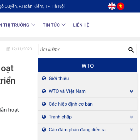
gô Quyền, P.Hoàn Kiếm, TP. Hà Nội
N THỊ TRƯỜNG
TIN TỨC
LIÊN HỆ
12/11/2023
WTO
hoạt
riển
Giới thiệu
WTO và Việt Nam
Các hiệp định cơ bản
dẫn hoạt
Tranh chấp
Các đàm phán đang diễn ra