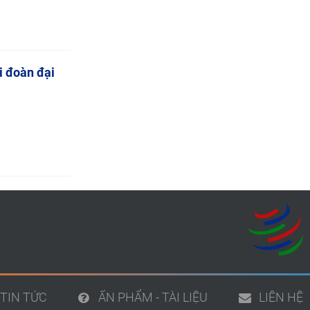
i đoàn đại
TIN TỨC
ẤN PHẨM - TÀI LIỆU
LIÊN HỆ