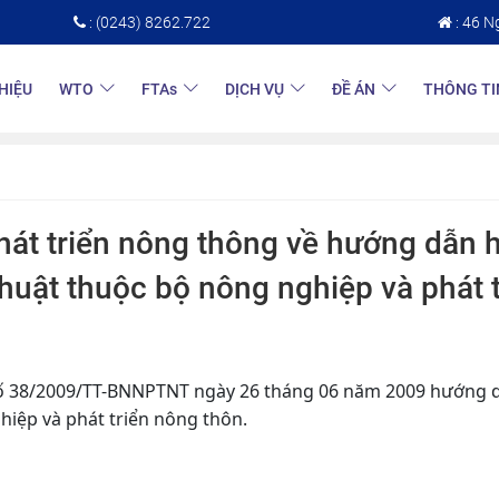
: (0243) 8262.722
: 46 N
THIỆU
WTO
FTAs
DỊCH VỤ
ĐỀ ÁN
THÔNG TI
át triển nông thông về hướng dẫn 
huật thuộc bộ nông nghiệp và phát t
số 38/2009/TT-BNNPTNT ngày 26 tháng 06 năm 2009 hướng 
hiệp và phát triển nông thôn.