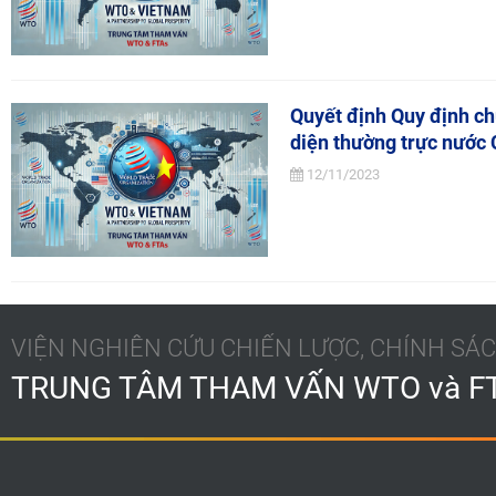
Quyết định Quy định ch
diện thường trực nước 
12/11/2023
VIỆN NGHIÊN CỨU CHIẾN LƯỢC, CHÍNH S
TRUNG TÂM THAM VẤN WTO và F