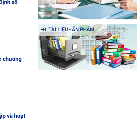
Định số
TÀI LIỆU - ẤN PHẨM
ện chương
ập và hoạt