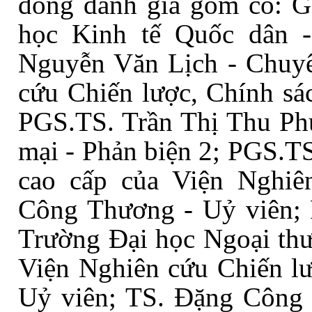
đồng đánh giá gồm có: 
học Kinh tế Quốc dân
-
Nguyễn Văn Lịch - Chuyê
cứu Chiến lược, Chính s
PGS.TS. Trần Thị Thu Ph
mại
-
Phản biện 2; PGS.TS
cao cấp của Viện Nghiê
Công Thương
-
Uỷ viên; 
Trường Đại học Ngoại th
Viện Nghiên cứu Chiến l
Uỷ viên; TS. Đặng Công