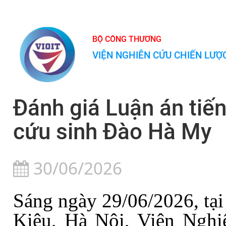
BỘ CÔNG THƯƠNG
VIỆN NGHIÊN CỨU CHIẾN LƯ
Đánh giá Luận án tiến
cứu sinh Đào Hà My
30/06/2026
Sáng
ngày
29
/
06
/202
6
, tạ
Kiêu, Hà Nội
, Viện Nghi