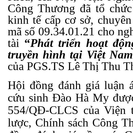
Công Thương
đã tổ
chức
kinh tế cấp cơ sở, chuyê
mã số 09.34.01.21 cho
ngh
tài
“
Phát triển hoạt độ
truyền hình tại Việt Nam
của PGS.TS Lê Thị Thu T
H
ội đồng đánh giá luận 
cứu sinh
Đào Hà My
được
554/QĐ-CLCS của Viện t
lược, Chính sách Công T