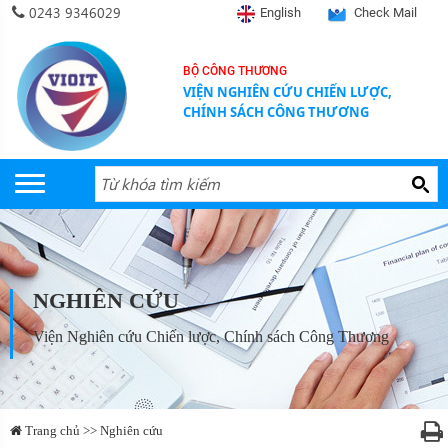
0243 9346029
English
Check Mail
BỘ CÔNG THƯƠNG
VIỆN NGHIÊN CỨU CHIẾN LƯỢC,
CHÍNH SÁCH CÔNG THƯƠNG
NGHIÊN CỨU
Viện Nghiên cứu Chiến lược, Chính sách Công Thương
Trang chủ >> Nghiên cứu