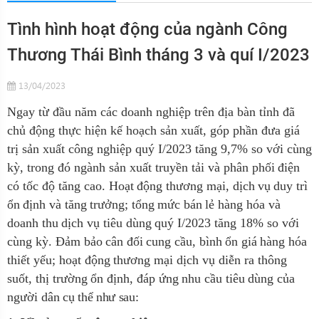
Tình hình hoạt động của ngành Công
Thương Thái Bình tháng 3 và quí I/2023
13/04/2023
Ngay từ đầu
năm các doanh nghiệp trên địa bàn tỉnh đã
chủ động thực hiện kế hoạch sản xuất,
góp phần đưa giá
trị sản xuất công nghiệp quý I/2023 tăng
9,7%
so với cùng
kỳ,
trong
đó
ngành
sản xuất
truyền
tải và
phân phối
điện
có tốc
độ
tăng
cao.
Hoạt
động thương
mại,
dịch
vụ
duy
trì
ổn
định
và
tăng
trưởng;
tổng
mức
bán
lẻ hàng
hóa
và
doanh
thu
dịch
vụ
tiêu
dùng
quý
I/2023 tăng
18%
so
với
cùng
kỳ.
Đảm bảo
cân
đối
cung
cầu,
bình
ổn
giá
hàng
hóa
thiết
yếu; hoạt
động
thương
mại
dịch vụ diễn
ra thông
suốt, thị
trường
ổn
định,
đáp
ứng
nhu
cầu
tiêu
dùng
của
người
dân
cụ thể như sau: