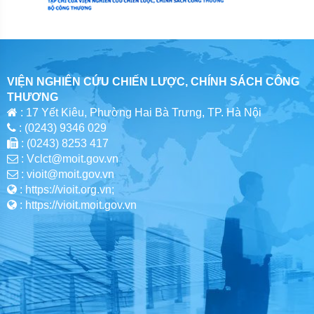
VIỆN NGHIÊN CỨU CHIẾN LƯỢC, CHÍNH SÁCH CÔNG
THƯƠNG
: 17 Yết Kiêu, Phường Hai Bà Trưng, TP. Hà Nội
: (0243) 9346 029
: (0243) 8253 417
: Vclct@moit.gov.vn
: vioit@moit.gov.vn
: https://vioit.org.vn;
: https://vioit.moit.gov.vn