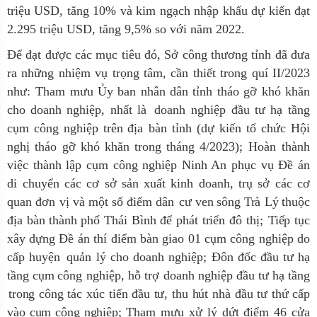
triệu USD, tăng 10% và kim ngạch nhập khẩu dự kiến đạt
2.295 triệu USD, tăng 9,5% so với năm 2022.
Để đạt được các mục tiêu đó, Sở công thương tỉnh đã đưa
ra những nhiệm vụ trọng tâm, cần thiết trong quí II/2023
như: Tham
mưu
Ủy
ban
nhân
dân
tỉnh
tháo
gỡ
khó
khăn
cho
doanh
nghiệp,
nhất
là
doanh
nghiệp
đầu
tư
hạ
tầng
cụm
công
nghiệp
trên
địa
bàn
tỉnh
(dự
kiến
tổ
chức
Hội
nghị
tháo
gỡ
khó
khăn
trong
tháng
4/2023); Hoàn thành
việc thành lập cụm công nghiệp Ninh An phục vụ Đề án
di
chuyển
các
cơ
sở
sản
xuất
kinh
doanh,
trụ
sở
các
cơ
quan
đơn
vị
và
một
số
điểm
dân
cư
ven
sông
Trà
Lý
thuộc
địa
bàn
thành
phố
Thái
Bình
để
phát
triển
đô
thị;
Tiếp
tục
xây
dựng
Đề
án
thí
điểm
bàn
giao
01
cụm
công
nghiệp
do
cấp
huyện
quản
lý
cho
doanh
nghiệp;
Đôn
đốc
đầu
tư
hạ
tầng
cụm
công
nghiệp,
hỗ
trợ
doanh
nghiệp
đầu
tư
hạ
tầng
trong
công
tác xúc
tiến
đầu
tư,
thu
hút
nhà
đầu
tư
thứ
cấp
vào
cụm
công
nghiệp;
Tham mưu
xử lý dứt điểm 46 cửa