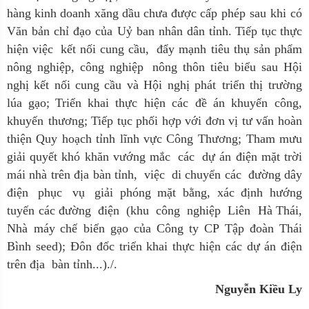
hàng kinh doanh xăng dầu chưa được
cấp
phép
sau
khi
có
Văn
bản
chỉ
đạo
của
Uỷ
ban
nhân
dân
tỉnh. Tiếp tục
thực
hiện việc
kết nối cung cầu,
đẩy mạnh tiêu thụ sản phẩm
nông nghiệp, công nghiệp
nông thôn tiêu biểu sau Hội
nghị kết nối cung cầu và
Hội
nghị
phát
triển
thị
trường
lúa
gạo; Triển
khai
thực
hiện
các
đề
án
khuyến
công,
khuyến
thương; Tiếp tục phối hợp với đơn vị tư vấn hoàn
thiện Quy hoạch tỉnh lĩnh vực
Công
Thương; Tham mưu
giải quyết khó
khăn
vướng
mắc
các
dự án điện mặt trời
mái
nhà
trên địa
bàn tỉnh,
việc
di chuyển các
đường dây
điện
phục
vụ
giải phóng
mặt
bằng,
xác
định
hướng
tuyến
các
đường
điện
(khu
công
nghiệp
Liên
Hà Thái,
Nhà
máy
chế
biến
gạo
của
Công
ty
CP
Tập
đoàn
Thái
Bình
seed); Đôn đốc
triển khai thực
hiện các
dự án điện
trên địa
bàn tỉnh...)./.
Nguyễn Kiều Ly