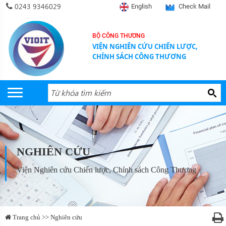
0243 9346029
English
Check Mail
BỘ CÔNG THƯƠNG
VIỆN NGHIÊN CỨU CHIẾN LƯỢC,
CHÍNH SÁCH CÔNG THƯƠNG
NGHIÊN CỨU
Viện Nghiên cứu Chiến lược, Chính sách Công Thương
Trang chủ >> Nghiên cứu