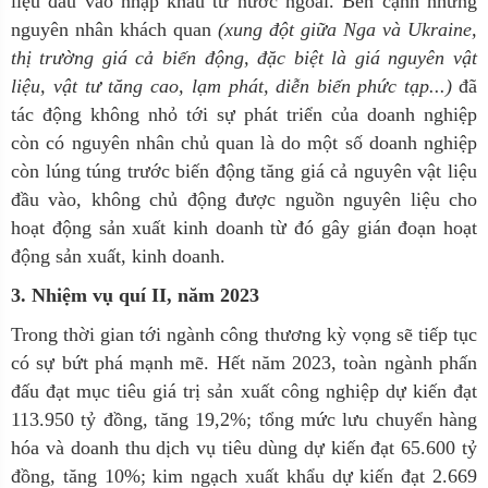
liệu đầu vào nhập khẩu từ
nước
ngoài. Bên cạnh những
nguyên nhân khách quan
(xung đột giữa Nga và Ukraine,
thị
trường
giá
cả
biến
động,
đặc
biệt
là
giá
nguyên
vật
liệu,
vật
tư
tăng
cao,
lạm
phát, diễn biến phức tạp...)
đã
tác động không nhỏ tới sự phát triển của doanh nghiệp
còn có nguyên
nhân
chủ
quan
là do một số doanh nghiệp
còn lúng túng trước biến động tăng giá cả nguyên vật
liệu
đầu vào, không chủ động được nguồn nguyên liệu cho
hoạt động sản xuất kinh doanh
từ
đó
gây
gián
đoạn
hoạt
động
sản
xuất,
kinh
doanh.
3.
Nhiệm vụ quí II, năm 2023
Trong thời gian tới ngành công thương kỳ vọng sẽ tiếp tục
có sự bứt phá mạnh mẽ. Hết năm 2023, toàn ngành phấn
đấu đạt mục tiêu giá trị sản xuất công nghiệp dự kiến đạt
113.950 tỷ đồng, tăng 19,2%; tổng mức lưu chuyển hàng
hóa và doanh thu dịch vụ tiêu dùng dự kiến đạt 65.600 tỷ
đồng, tăng 10%; kim ngạch xuất khẩu dự kiến đạt 2.669