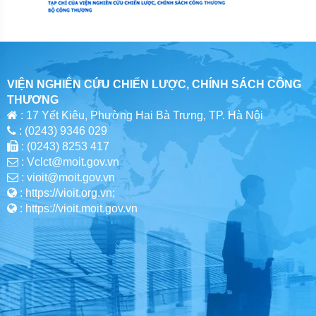
VIỆN NGHIÊN CỨU CHIẾN LƯỢC, CHÍNH SÁCH CÔNG
THƯƠNG
: 17 Yết Kiêu, Phường Hai Bà Trưng, TP. Hà Nội
: (0243) 9346 029
: (0243) 8253 417
: Vclct@moit.gov.vn
: vioit@moit.gov.vn
: https://vioit.org.vn;
: https://vioit.moit.gov.vn