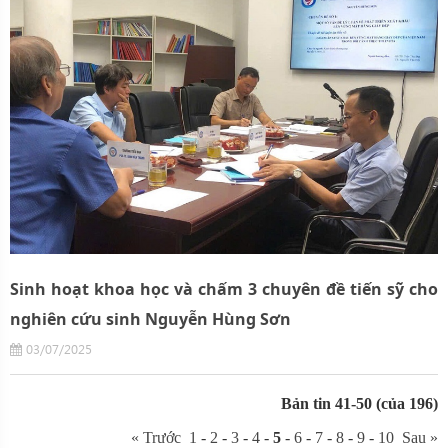
Sinh hoạt khoa học và chấm 3 chuyên đề tiến sỹ cho
nghiên cứu sinh Nguyễn Hùng Sơn
03/07/2025
Bản tin 41-50 (của 196)
« Trước
1
-
2
-
3
-
4
-
5
-
6
-
7
-
8
-
9
-
10
Sau »