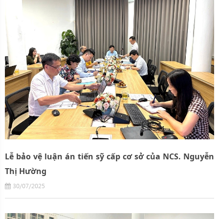
Lễ bảo vệ luận án tiến sỹ cấp cơ sở của NCS. Nguyễn
Thị Hường
30/07/2025