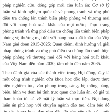
pháp nghiên cứu, đóng góp mới của luận án
;
Cơ sở lý
luận v
à kinh
nghiệm quốc tế về phòng tránh và ứng phó
điều tra chống lẩn tránh biện pháp phòng vệ thương mại
đối với hàng hoá xuất khẩu của một nước; Thực trạng
phòng tránh
và ứng
phó điều tra chống lẩn tránh biện pháp
phòng vệ thương mại đối với hàng hoá xuất khẩu của Việt
Nam giai đoạn 2015-2025;
Quan điểm, định
hướng
và giải
pháp phòng tránh và ứng phó điều tra chống lẩn tránh biện
pháp phòng vệ thương mại đối với hàng hoá xuất khẩu
của Việt Nam đến năm 2030, tầm nhìn đến năm 2035.
Theo đánh giá của các thành viên trong Hội đồng, đây
là
một công trình nghiên cứu khoa học độc lập, được thực
hiện nghiêm túc,
văn phong trong sáng, hệ thống bảng,
biểu, hình vẽ đem lại tính trực quan cho luận án,
có giá trị
tham khảo tốt cả về mặt lý luận và thực tiễn.
N
ội dung
luận án phù hợp với chuyên ngành đào tạo
,
đ
ảm bảo độ
tin cậy khoa học
, đáp ứng đầy đủ các yêu cầu của một