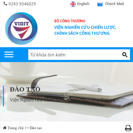
0243 9346029
English
Check Mail
BỘ CÔNG THƯƠNG
VIỆN NGHIÊN CỨU CHIẾN LƯỢC,
CHÍNH SÁCH CÔNG THƯƠNG
ĐÀO TẠO
Viện Nghiên cứu Chiến lược, Chính sách Công Thương
Trang chủ >> Đào tạo