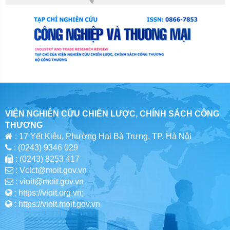
VIỆN NGHIÊN CỨU CHIẾN LƯỢC, CHÍNH SÁCH CÔNG
THƯƠNG
: 17 Yết Kiêu, Phường Hai Bà Trưng, TP. Hà Nội
: (0243) 9346 029
: (0243) 8253 417
: Vclct@moit.gov.vn
: vioit@moit.gov.vn
: https://vioit.org.vn;
: https://vioit.moit.gov.vn