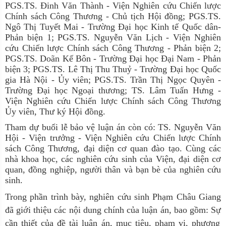
PGS.TS. Đinh Văn Thành - Viện Nghiên cứu Chiến lược
Chính sách Công Thương
-
Chủ tịch Hội đồng;
PGS.TS.
Ngô
Thị Tuyết Mai
- Trường Đại học Kinh
tế Quốc dân
-
Phản biện 1
; PGS
.TS. Nguyễn Văn Lịch - Viện Nghiên
cứu Chiến lược Chính sách Công Thương
-
Phản biện 2
;
PGS.TS. Doãn Kế Bôn
- Trường Đại học Đại
Nam
-
Phản
biện
3
;
PGS.TS. Lê Thị Thu Thuỷ
- Trường
Đại học Quốc
gia Hà Nội
-
Ủy viên;
PGS.TS. Trần Thị Ngọc Quyên
-
Trường Đại học Ngoại
thương;
TS.
Lâm Tuấn Hưng
-
Viện Nghiên cứu Chiến lược Chính sách Công Thương
Ủy viên, Thư ký Hội đồng.
Tham dự buổi lễ bảo vệ luận án
còn
có: TS. Nguyễn Văn
Hội
- Viện trưởng -
Viện Nghiên cứu Chiến lược Chính
sách Công Thương
, đại diện cơ quan đào tạo. Cùng các
nhà khoa học, các nghiên cứu sinh của Viện, đại diện cơ
quan, đồng nghiệp,
người thân
và
bạn bè của nghiên cứu
sinh.
Trong phần trình bày, nghiên cứu
sinh Phạm Châu Giang
đã giới thiệu các nội dung chính của luận án, bao gồm: Sự
c
ầ
n thiết của đề tài luận án, mục tiêu, phạm vi, phương