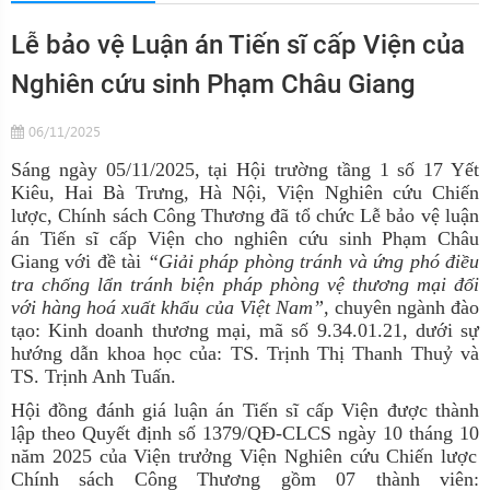
Lễ bảo vệ Luận án Tiến sĩ cấp Viện của
Nghiên cứu sinh Phạm Châu Giang
06/11/2025
Sáng ngày 05/11/2025, tại Hội trường tầng 1 số 17 Yết
Kiêu, Hai Bà Trưng, Hà Nội, Viện Nghiên cứu Chiến
lược, Chính sách Công Thương đã tổ chức Lễ bảo vệ luận
án Tiến sĩ cấp Viện cho nghiên cứu sinh Phạm Châu
Giang với đề tài
“
Giải pháp phòng tránh và ứng phó điều
tra chống lẩn tránh biện pháp phòng vệ thương mại đối
với hàng hoá xuất khẩu của Việt Nam
”
,
chuyên ngành đào
tạo: Kinh doanh thương mại, mã số 9.34.01.21, dưới sự
hướng dẫn khoa học của:
TS. Trịnh Thị Thanh Thuỷ và
TS. Trịnh Anh Tuấn
.
Hội đồng đánh giá luận án
T
iến sĩ cấp
Viện được thành
lập
theo Quyết định
số
137
9/QĐ-CLC
S
ngày
10
tháng
10
năm 2025
của Viện trưởng Viện Nghiên cứu Chiến lược
Chính sách Công Thương
gồm 07 thành viên: