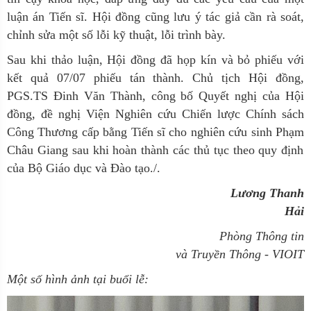
luận án Tiến sĩ. Hội đồng cũng lưu ý tác giả cần rà soát,
chỉnh sửa một số lỗi kỹ thuật, lỗi trình bày.
Sau khi thảo luận,
Hội đồng
đã họp kín và bỏ phiếu với
kết quả
07/07
phiếu tán thành. Chủ tịch
Hội đồng,
PGS.TS Đinh Văn Thành
,
công bố
Quyết n
ghị
của Hội
đồng, đề nghị
Viện Nghiên cứu Chiến lược Chính sách
Công Thương
cấp bằng Tiến sĩ cho nghiên cứu sinh Phạm
Châu Giang
sau khi hoàn thành các thủ tục theo quy định
của Bộ Giáo dục và Đào tạo./.
Lương
Thanh
Hải
Phòng Thông tin
và Truyền
T
hông
-
VIOIT
Một số hình ảnh tại buổi
lễ: