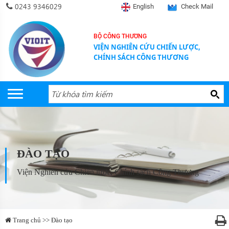
0243 9346029
English
Check Mail
BỘ CÔNG THƯƠNG
VIỆN NGHIÊN CỨU CHIẾN LƯỢC,
CHÍNH SÁCH CÔNG THƯƠNG
ĐÀO TẠO
Viện Nghiên cứu Chiến lược, Chính sách Công Thương
Trang chủ >> Đào tạo