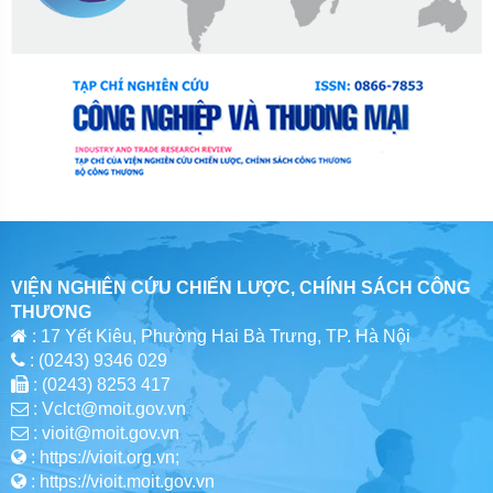
VIỆN NGHIÊN CỨU CHIẾN LƯỢC, CHÍNH SÁCH CÔNG
THƯƠNG
: 17 Yết Kiêu, Phường Hai Bà Trưng, TP. Hà Nội
: (0243) 9346 029
: (0243) 8253 417
: Vclct@moit.gov.vn
: vioit@moit.gov.vn
: https://vioit.org.vn;
: https://vioit.moit.gov.vn