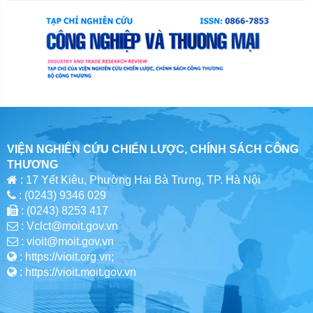
VIỆN NGHIÊN CỨU CHIẾN LƯỢC, CHÍNH SÁCH CÔNG
THƯƠNG
: 17 Yết Kiêu, Phường Hai Bà Trưng, TP. Hà Nội
: (0243) 9346 029
: (0243) 8253 417
: Vclct@moit.gov.vn
: vioit@moit.gov.vn
: https://vioit.org.vn;
: https://vioit.moit.gov.vn