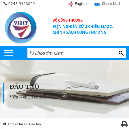
0243 9346029
English
Check Mail
BỘ CÔNG THƯƠNG
VIỆN NGHIÊN CỨU CHIẾN LƯỢC,
CHÍNH SÁCH CÔNG THƯƠNG
ĐÀO TẠO
Viện Nghiên cứu Chiến lược, Chính sách Công Thương
Trang chủ >> Đào tạo