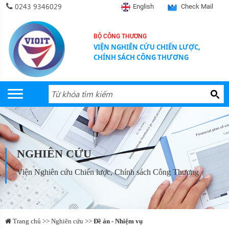
0243 9346029
English
Check Mail
BỘ CÔNG THƯƠNG
VIỆN NGHIÊN CỨU CHIẾN LƯỢC,
CHÍNH SÁCH CÔNG THƯƠNG
NGHIÊN CỨU
Viện Nghiên cứu Chiến lược, Chính sách Công Thương
Trang chủ >> Nghiên cứu >>
Đề án - Nhiệm vụ