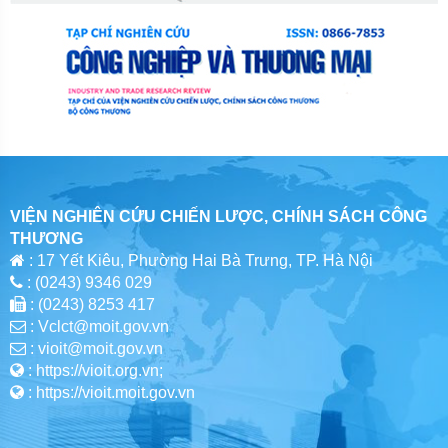
VIỆN NGHIÊN CỨU CHIẾN LƯỢC, CHÍNH SÁCH CÔNG
THƯƠNG
: 17 Yết Kiêu, Phường Hai Bà Trưng, TP. Hà Nội
: (0243) 9346 029
: (0243) 8253 417
: Vclct@moit.gov.vn
: vioit@moit.gov.vn
: https://vioit.org.vn;
: https://vioit.moit.gov.vn