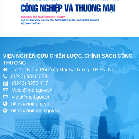
VIỆN NGHIÊN CỨU CHIẾN LƯỢC, CHÍNH SÁCH CÔNG
THƯƠNG
: 17 Yết Kiêu, Phường Hai Bà Trưng, TP. Hà Nội
: (0243) 9346 029
: (0243) 8253 417
: Vclct@moit.gov.vn
: vioit@moit.gov.vn
: https://vioit.org.vn;
: https://vioit.moit.gov.vn