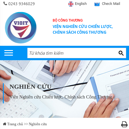
0243 9346029
English
Check Mail
BỘ CÔNG THƯƠNG
VIỆN NGHIÊN CỨU CHIẾN LƯỢC,
CHÍNH SÁCH CÔNG THƯƠNG
NGHIÊN CỨU
Viện Nghiên cứu Chiến lược, Chính sách Công Thương
Trang chủ >> Nghiên cứu