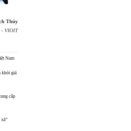
ch Thủy
 - VIOIT
Việt Nam
a khỏi giá
cung cấp
 xã”