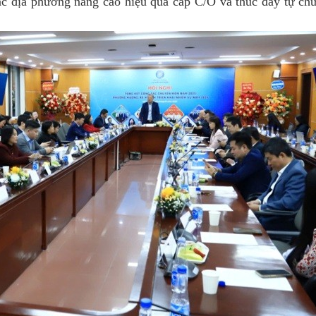
ác địa phương nâng cao hiệu quả cấp C/O và thúc đẩy tự ch