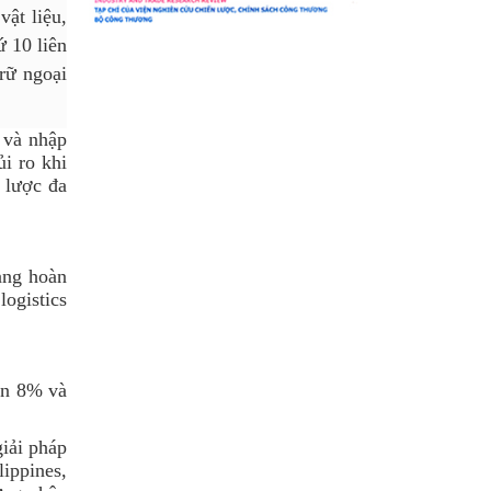
ật liệu,
ứ 10 liên
rữ ngoại
 và nhập
i ro khi
 lược đa
ang hoàn
logistics
ên 8% và
giải pháp
ippines,