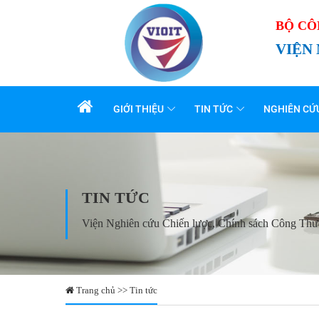
BỘ C
VIỆN
GIỚI THIỆU
TIN TỨC
NGHIÊN CỨ
TIN TỨC
Viện Nghiên cứu Chiến lược, Chính sách Công Th
Trang chủ >> Tin tức