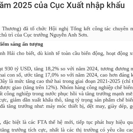
 năm 2025 của Cục Xuất nhập khẩu
 Thương) đã tổ chức Hội nghị Tổng kết công tác chuyên
 chủ trì của Cục trưởng Nguyễn Anh Sơn.
điểm sáng ấn tượng
h Hải cho biết, dù kinh tế toàn cầu biến động, hoạt động x
ạt 930 tỷ USD, tăng 18,2% so với năm 2024, tương đương 
ai con số, ước tăng 17,0% so với năm 2024, cao hơn đáng k
Đây là mức tăng cao thứ hai trong giai đoạn 2021-2025 (chỉ 
ược giao (tăng trên 12%). Nhóm hàng công nghiệp chế biến,
xuất công nghiệp trong nước phục hồi và tăng trưởng mạnh m
 cực, giảm dần xuất khẩu thô, tăng tỷ trọng sản phẩm chế bi
đà tăng trưởng như: máy móc thiết bị, dệt may, giày dép, g
, đặc biệt là các FTA thế hệ mới, tiếp tục phát huy hiệu qu
ăng trưởng tích cực, nhất là các thị trường có yêu cầu cao