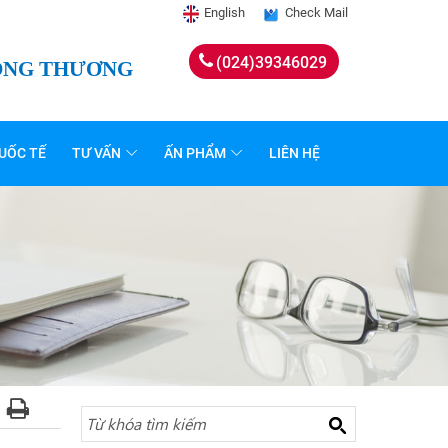
English
Check Mail
(024)39346029
CÔNG THƯƠNG
UỐC TẾ
TƯ VẤN
ẤN PHẨM
LIÊN HỆ