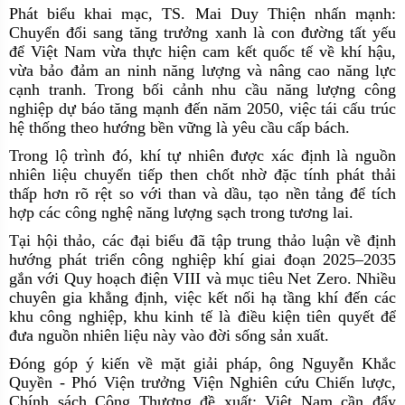
Phát biểu khai mạc, TS. Mai Duy Thiện nhấn mạnh:
Chuyển đổi sang tăng trưởng xanh là con đường tất yếu
để Việt Nam vừa thực hiện cam kết quốc tế về khí hậu,
vừa bảo đảm an ninh năng lượng và nâng cao năng lực
cạnh tranh. Trong bối cảnh nhu cầu năng lượng công
nghiệp dự báo tăng mạnh đến năm 2050, việc tái cấu trúc
hệ thống theo hướng bền vững là yêu cầu cấp bách.
Trong lộ trình đó, khí tự nhiên được xác định là nguồn
nhiên liệu chuyển tiếp then chốt nhờ đặc tính phát thải
thấp hơn rõ rệt so với than và dầu, tạo nền tảng để tích
hợp các công nghệ năng lượng sạch trong tương lai.
Tại hội thảo, các đại biểu đã tập trung thảo luận về định
hướng phát triển công nghiệp khí giai đoạn 2025–2035
gắn với Quy hoạch điện VIII và mục tiêu Net Zero. Nhiều
chuyên gia khẳng định, việc kết nối hạ tầng khí đến các
khu công nghiệp, khu kinh tế là điều kiện tiên quyết để
đưa nguồn nhiên liệu này vào đời sống sản xuất.
Đóng góp ý kiến về mặt giải pháp, ông Nguyễn Khắc
Quyền - Phó Viện trưởng Viện Nghiên cứu Chiến lược,
Chính sách Công Thương đề xuất: Việt Nam cần đẩy