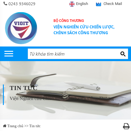
0243 9346029
English
Check Mail
BỘ CÔNG THƯƠNG
VIỆN NGHIÊN CỨU CHIẾN LƯỢC,
CHÍNH SÁCH CÔNG THƯƠNG
TIN TỨC
Viện Nghiên cứu Chiến lược, Chính sách Công Thương
Trang chủ >> Tin tức