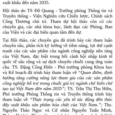
xuất khẩu đến năm 2035.
H
ội thảo
do
TS Đỗ Quang
-
Trưởng phòng Thông tin và
Truyền thông
- Viện Nghiên cứu Chiến lược, Chính sách
Công Thương chủ trì. Tham dự hội thảo còn có các
chuyên gia, các nhà khoa học, lãnh đạo các Phòng, Ban
của Viện và các đại biểu quan tâm đến dự
.
Tại Hội thảo
, các chuyên gia đã trình bày các tham luận
chuyên sâu, phân tích kỹ lưỡng về tiềm năng, lợi thế cạnh
tranh của các sản phẩm của ngành công nghiệp nền tảng
của Việt Nam, đặc biệt trong bối cảnh hội nhập kinh tế
quốc tế sâu rộng và sự dịch chuyển chuỗi cung ứng toàn
cầu.
TS
.
Đặng Công Hiến
-
Phó trưởng
phòng K
hoa học
và Kế hoạch đã
trình bày
tham luận về
“Quan điểm, định
hướng tăng cường năng lực tham gia của các sản phẩm
công nghiệp hỗ trợ trong chuỗi giá trị ngành chế biến chế
tạo tại Việt Nam đến năm 2035”
;
TS
.
Trần Thị Thu Hiền,
Phó trưởng
P
hòng T
hông tin
và
Truyền thông trình bày
tham luận
về
“T
hực trạng
các yếu tố tác động đến thúc
đẩy
xuất khẩu sản phẩm hóa chất của Việt Nam
.”;
Ths.
Nguyễn Thảo Ngọc và Cử nhân Nguyễn Tuấn Minh,