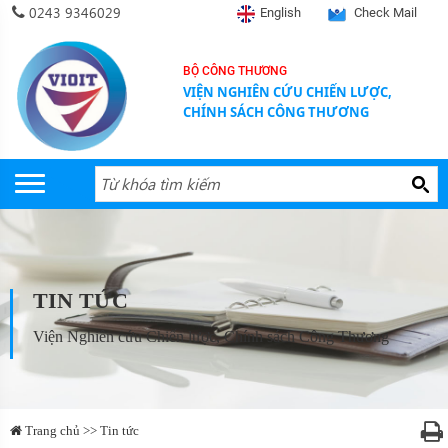
0243 9346029
English
Check Mail
BỘ CÔNG THƯƠNG
VIỆN NGHIÊN CỨU CHIẾN LƯỢC,
CHÍNH SÁCH CÔNG THƯƠNG
TIN TỨC
Viện Nghiên cứu Chiến lược, Chính sách Công Thương
Trang chủ >> Tin tức