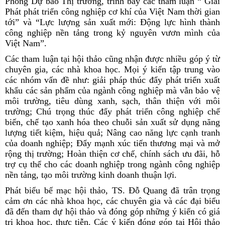
Phòng Dự báo Thị trường, trình bày các tham luận “ Giải
Phát phát triển công nghiệp cơ khí của Việt Nam thời gian
tới” và “Lực lượng sản xuất mới: Động lực hình thành
công nghiệp nền tảng trong kỷ nguyên vươn mình của
Việt Nam”.
C
ác tham luận tại hội thảo cũng nhận được nhiều góp ý từ
chuyên gia, các nhà khoa học. Mọi ý kiến tập trung vào
các nhóm vấn đề như: giải pháp
thúc đẩy phát triển xuất
khẩu các sản phẩm của ngành công nghiệp mà vẫn bảo vệ
môi trường, tiêu dùng xanh, sạch
,
thân thiện với môi
trường
;
Chú trọng thúc đẩy phát triển công nghiệp chế
biến, chế tạo xanh hóa theo chuỗi sản xuất sử dụng năng
lượng tiết kiệm, hiệu quả
; Nâng cao năng lực cạnh tranh
của doanh nghiệp; Đẩy mạnh xúc tiến thương mại và mở
rộng thị trường; Hoàn thiện cơ chế, chính sách ưu đãi, hỗ
trợ cụ thể cho các doanh nghiệp trong ngành công nghiệp
nền tảng, tạo môi trường kinh doanh thuận lợi.
Phát biểu bế mạc hội thảo
,
TS
.
Đỗ Quang đã trân trọng
cảm ơn các nhà khoa học, các chuyên gia và các đại biểu
đã đến tham dự hội thảo và đóng góp những ý kiến có giá
trị khoa học, thực tiễn
. Các ý kiến đóng góp tại Hội thảo