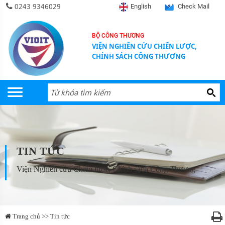
0243 9346029
English
Check Mail
BỘ CÔNG THƯƠNG
VIỆN NGHIÊN CỨU CHIẾN LƯỢC,
CHÍNH SÁCH CÔNG THƯƠNG
TIN TỨC
Viện Nghiên cứu Chiến lược, Chính sách Công Thương
Trang chủ >> Tin tức