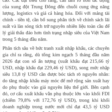
cáo. Các đại biểu cho rằng, cần làm rõ hơn tác động
của xung đột Trung Đông đến chuỗi cung ứng năng
lượng, logistics và giá cả hàng hóa. Đối với mảng tài
chính - tiền tệ, cần bổ sung phân tích về chính sách lãi
suất và làn sóng tích trữ nguyên nhiên liệu toàn cầu để
lý giải thấu đáo hơn tình trạng nhập siêu của Việt Nam
trong 5 tháng đầu năm.
Phân tích sâu về bức tranh xuất nhập khẩu, các chuyên
gia chỉ ra rằng, dù tổng kim ngạch 5 tháng đầu năm
2026 đạt con số ấn tượng (xuất khẩu đạt 215,66 tỷ
USD, nhập khẩu đạt 229,46 tỷ USD), song mức nhập
siêu 13,8 tỷ USD cần được bóc tách rõ nguyên nhân:
do tăng nhập khẩu máy móc để mở rộng sản xuất hay
do phụ thuộc vào giá nguyên liệu thế giới. Bên cạnh
đó, cơ cấu xuất khẩu vẫn phụ thuộc lớn vào khối FDI
(chiếm 79,8% với 172,76 tỷ USD), trong khi khối
doanh nghiệp trong nước mới chỉ đạt 43,5 tỷ USD