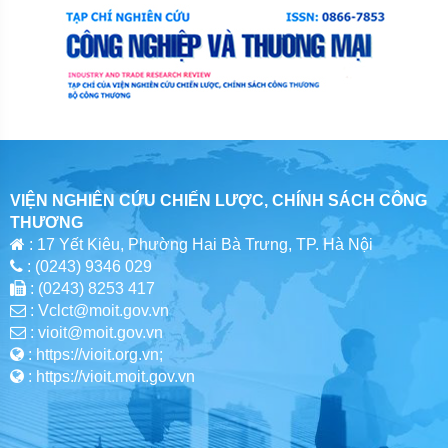
VIỆN NGHIÊN CỨU CHIẾN LƯỢC, CHÍNH SÁCH CÔNG
THƯƠNG
: 17 Yết Kiêu, Phường Hai Bà Trưng, TP. Hà Nội
: (0243) 9346 029
: (0243) 8253 417
: Vclct@moit.gov.vn
: vioit@moit.gov.vn
: https://vioit.org.vn;
: https://vioit.moit.gov.vn