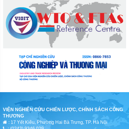
VIỆN NGHIÊN CỨU CHIẾN LƯỢC, CHÍNH SÁCH CÔNG
THƯƠNG
: 17 Yết Kiêu, Phường Hai Bà Trưng, TP. Hà Nội
: (0243) 9346 029