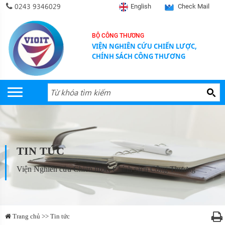
0243 9346029
English
Check Mail
BỘ CÔNG THƯƠNG
VIỆN NGHIÊN CỨU CHIẾN LƯỢC,
CHÍNH SÁCH CÔNG THƯƠNG
TIN TỨC
Viện Nghiên cứu Chiến lược, Chính sách Công Thương
Trang chủ >> Tin tức