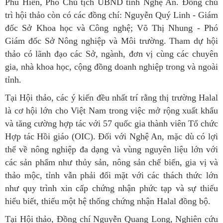
Phú Hiền, Phó Chủ tịch UBND tỉnh Nghệ An. Đồng chủ
trì hội thảo còn có các đồng chí: Nguyễn Quý Linh - Giám
đốc Sở Khoa học và Công nghệ; Võ Thị Nhung - Phó
Giám đốc Sở Nông nghiệp và Môi trường. Tham dự hội
thảo có lãnh đạo các Sở, ngành, đơn vị cùng các chuyên
gia, nhà khoa học, cộng đồng doanh nghiệp trong và ngoài
tỉnh.
Tại Hội thảo, các ý kiến đều nhất trí rằng thị trường Halal
là cơ hội lớn cho Việt Nam trong việc mở rộng xuất khẩu
và tăng cường hợp tác với 57 quốc gia thành viên Tổ chức
Hợp tác Hồi giáo (OIC). Đối với Nghệ An, mặc dù có lợi
thế về nông nghiệp đa dạng và vùng nguyên liệu lớn với
các sản phẩm như thủy sản, nông sản chế biến, gia vị và
thảo mộc, tỉnh vẫn phải đối mặt với các thách thức lớn
như quy trình xin cấp chứng nhận phức tạp và sự thiếu
hiểu biết, thiếu một hệ thống chứng nhận Halal đồng bộ.
Tại Hội thảo, Đồng chí Nguyễn Quang Long
, Nghiên cứu