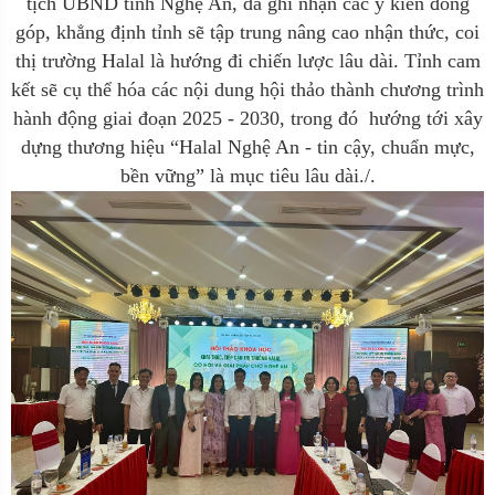
tịch UBND tỉnh Nghệ An, đã ghi nhận các ý kiến đóng
góp, khẳng định tỉnh sẽ tập trung nâng cao nhận thức, coi
thị trường Halal là hướng đi chiến lược lâu dài. Tỉnh cam
kết sẽ cụ thể hóa các nội dung hội thảo thành chương trình
hành động giai đoạn 2025 - 2030, trong đó hướng tới xây
dựng thương hiệu “Halal Nghệ An - tin cậy, chuẩn mực,
bền vững” là mục tiêu lâu dài./.