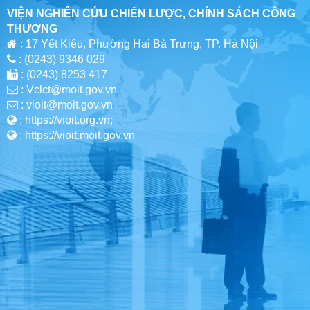
VIỆN NGHIÊN CỨU CHIẾN LƯỢC, CHÍNH SÁCH CÔNG
THƯƠNG
: 17 Yết Kiêu, Phường Hai Bà Trưng, TP. Hà Nội
: (0243) 9346 029
: (0243) 8253 417
: Vclct@moit.gov.vn
: vioit@moit.gov.vn
: https://vioit.org.vn;
: https://vioit.moit.gov.vn