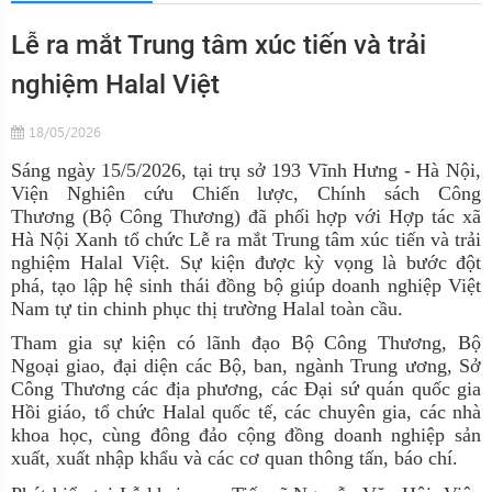
Lễ ra mắt Trung tâm xúc tiến và trải
nghiệm Halal Việt
18/05/2026
S
áng ngày
1
5/5
/2026,
tại
trụ sở
193 Vĩnh Hưng
-
Hà Nội
,
Viện Nghiên cứu Chiến lược, Chính sách Công
Thương (Bộ Công Thương)
đã
phối hợp với Hợp tác xã
Hà Nội
Xanh tổ chức
Lễ ra mắt Trung tâm xúc tiến và trải
nghiệm Halal Việt.
Sự kiện được kỳ vọng là bước đột
phá, tạo lập hệ sinh thái đồng bộ giúp doanh nghiệp Việt
Nam tự tin chinh phục thị trường Halal toàn cầu
.
Tham gia sự kiện có lãnh đạo Bộ Công Thương, Bộ
Ngoại giao, đại diện các Bộ, ban, ngành Trung ương, Sở
Công Thương các địa phương, các Đại sứ quán quốc gia
Hồi giáo, tổ chức Halal quốc tế,
các chuyên gia
,
các nhà
khoa học,
cùng đông đảo cộng đồng doanh nghiệp sản
xuất, xuất nhập khẩu và các cơ quan thông tấn, báo chí.