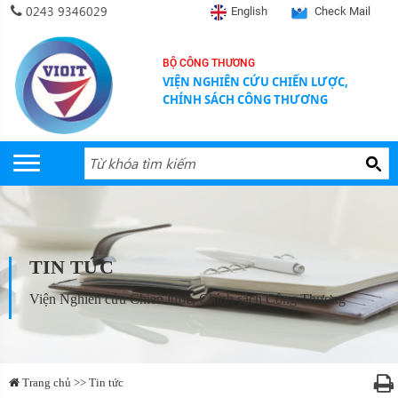
0243 9346029
English
Check Mail
BỘ CÔNG THƯƠNG
VIỆN NGHIÊN CỨU CHIẾN LƯỢC,
CHÍNH SÁCH CÔNG THƯƠNG
TIN TỨC
Viện Nghiên cứu Chiến lược, Chính sách Công Thương
Trang chủ >> Tin tức