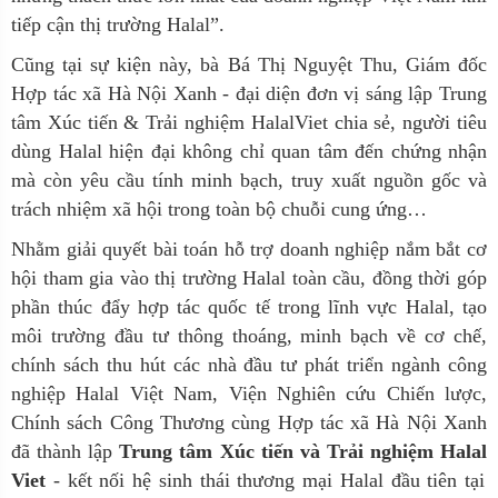
tiếp cận thị trường H
al
a
l”.
Cũng tại sự kiện này, bà Bá Thị Nguyệt Thu, Giám đốc
Hợp tác xã Hà Nội Xanh - đại diện đơn vị sáng lập Trung
tâm Xúc tiến & Trải nghiệm HalalViet chia sẻ, người tiêu
dùng Halal hiện đại không chỉ quan tâm đến chứng nhận
mà còn yêu cầu tính minh bạch, truy xuất nguồn gốc và
trách nhiệm xã hội trong toàn bộ chuỗi cung ứng…
Nhằm giải quyết bài toán hỗ trợ doanh nghiệp nắm bắt cơ
hội tham gia vào thị trường
Halal
toàn cầu, đồng thời góp
phần thúc đẩy hợp tác quốc tế trong lĩnh vực H
al
a
l
, tạo
môi trường đầu tư thông thoáng, minh bạch v
ề
cơ chế,
chính sách thu hút các nhà đầu tư phát triển ngành công
nghiệp
Halal
Việt Nam,
V
iện
N
ghiên cứu
C
hiến lược,
C
hính sách
C
ông
T
hương
cùng
H
ợp tác xã Hà Nội
X
anh
đã
thành lập
T
rung tâm
X
úc tiến và
T
rải nghiệm H
al
a
l
Vi
e
t
- kết nối hệ sinh thái thương mại Halal đầu tiên tại