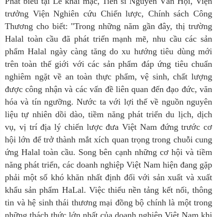
Phát biểu tại Lễ khai mạc, Tiến sĩ Nguyễn Văn Hội, Viện
trưởng Viện Nghiên cứu Chiến lược, Chính sách Công
Thương cho biết: "
Trong những
năm
gần đây, thị trường
H
al
a
l
toàn cầu đã phát triển mạnh mẽ,
n
hu cầu các sản
phẩm H
al
a
l
ngày càng tăng do xu hướng tiêu dùng mới
trên toàn thế giới với các sản phẩm đáp ứng tiêu chuẩn
nghiêm ngặt về an toàn thực phẩm, vệ sinh, chất lượng
được công nhận và các vấn đề liên quan đến đạo đức, văn
hóa và tín ngưỡng.
Nước ta với lợi thế về nguồn nguyên
liệu tự nhiên dồi dào, tiềm năng phát triển du lịch, dịch
vụ, vị trí địa lý chiến lược đưa Việt Nam đứng trước cơ
hội lớn để trở thành mắt xích quan trọng trong chuỗi cung
ứng Halal toàn cầu. Song
bên cạnh những cơ hội và t
iềm
năng phát triển, các doanh nghiệp Việt Nam hiện đang gặp
phải
một
số khó khăn nhất định đối với sản xuất và
x
uất
khẩu sản phẩm H
a
La
l.
Việc thiếu nền tảng kết nối, thông
tin và hệ sinh thái thương mại đồng bộ chính là
một
trong
những thách thức lớn nhất của doanh nghiệp Việt Nam khi