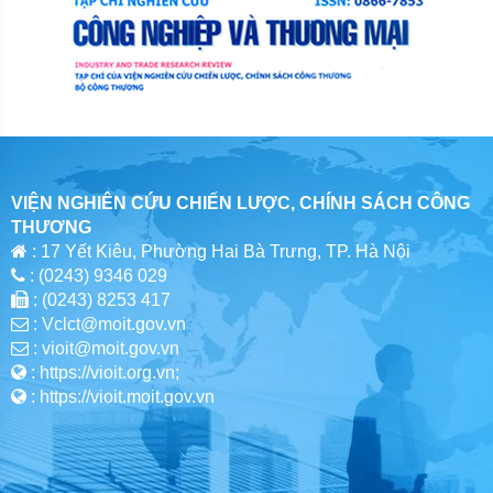
VIỆN NGHIÊN CỨU CHIẾN LƯỢC, CHÍNH SÁCH CÔNG
THƯƠNG
: 17 Yết Kiêu, Phường Hai Bà Trưng, TP. Hà Nội
: (0243) 9346 029
: (0243) 8253 417
: Vclct@moit.gov.vn
: vioit@moit.gov.vn
: https://vioit.org.vn;
: https://vioit.moit.gov.vn