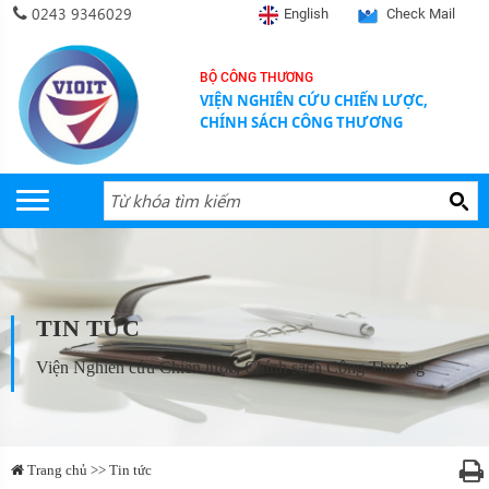
0243 9346029
English
Check Mail
BỘ CÔNG THƯƠNG
VIỆN NGHIÊN CỨU CHIẾN LƯỢC,
CHÍNH SÁCH CÔNG THƯƠNG
TIN TỨC
Viện Nghiên cứu Chiến lược, Chính sách Công Thương
Trang chủ >> Tin tức