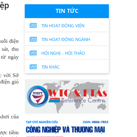
iệp
TIN TỨC
TIN HOẠT ĐỘNG VIỆN
TIN HOẠT ĐỘNG NGÀNH
uỗi điện
sát, thu
HỘI NGHỊ - HỘI THẢO
 từ ngày
TIN KHÁC
c với Sở
điện gió
khơi của
ược tiềm