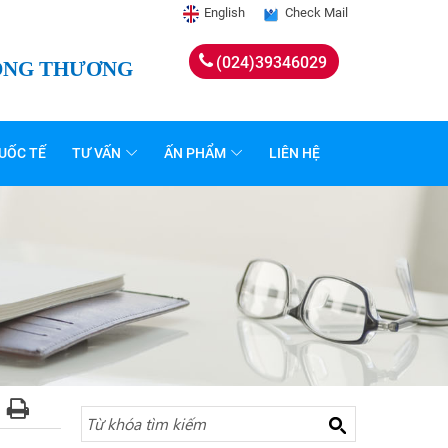
English
Check Mail
(024)39346029
CÔNG THƯƠNG
UỐC TẾ
TƯ VẤN
ẤN PHẨM
LIÊN HỆ