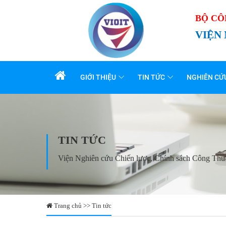
BỘ C
VIỆN
GIỚI THIỆU
TIN TỨC
NGHIÊN CỨ
TIN TỨC
Viện Nghiên cứu Chiến lược, Chính sách Công Th
Trang chủ >> Tin tức