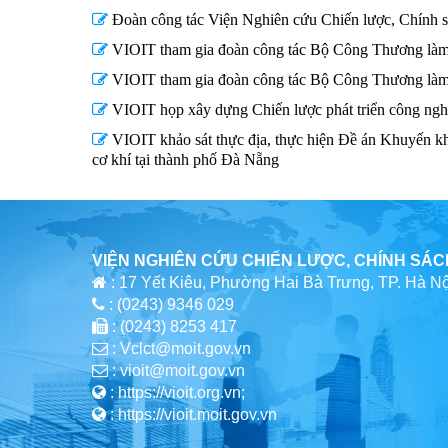
Đoàn công tác Viện Nghiên cứu Chiến lược, Chính
VIOIT tham gia đoàn công tác Bộ Công Thương làm vi
VIOIT tham gia đoàn công tác Bộ Công Thương làm v
VIOIT họp xây dựng Chiến lược phát triển công ngh
VIOIT khảo sát thực địa, thực hiện Đề án Khuyến khí
cơ khí tại thành phố Đà Nẵng
VIỆN NGHIÊN CỨU CHIẾN LƯỢC, CHÍNH SÁ
: 17 Yết Kiêu, Phường Hai Bà Trưng, TP. Hà Nộ
: (0243) 9346 029
: (0243) 8253 417
: Vclct@moit.gov.vn
: vioit@moit.gov.vn
: https://vioit.org.vn;
: https://vioit.moit.gov.vn