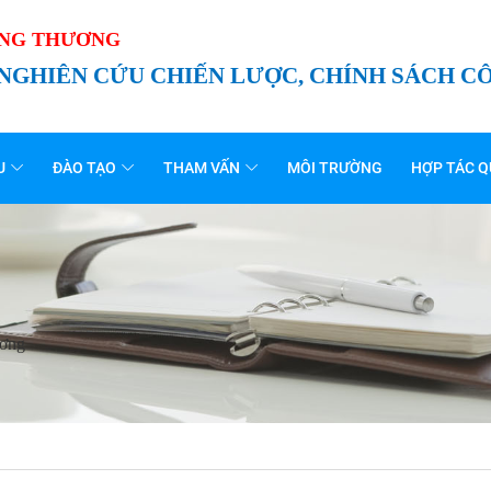
ÔNG THƯƠNG
 NGHIÊN CỨU CHIẾN LƯỢC, CHÍNH SÁCH 
U
ĐÀO TẠO
THAM VẤN
MÔI TRƯỜNG
HỢP TÁC Q
ương