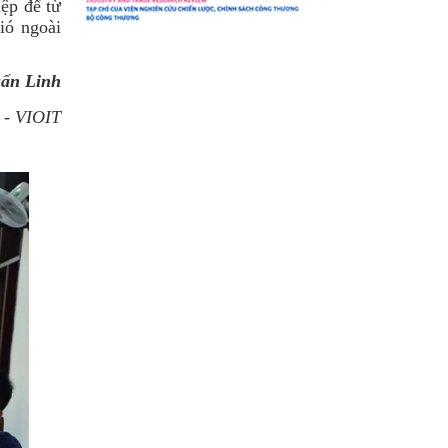
ệp để từ
ió ngoài
ấn Linh
 - VIOIT